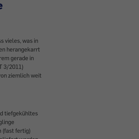
e
s vieles, was in
len herangekarrt
erem gerade in
T 3/2011)
von ziemlich weit
d tiefgekühltes
glinge
(fast fertig)