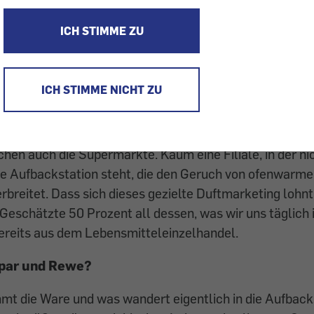
angerl und Mohnflesserl, Vollkornweckerl oder ein Laib
ICH STIMME ZU
t und Gebäck sind in Österreich Grundnahrungsmittel.
iner kleinen Bäckerei lässt einem das Wasser im Mund 
ICH STIMME NICHT ZU
Kunden an
ichsten ist aber der Duft nach frischen Backwaren. Ge
chen auch die Supermärkte. Kaum eine Filiale, in der ni
ne Aufbackstation steht, die den Geruch von ofenwarm
rbreitet. Dass sich dieses gezielte Duftmarketing lohnt,
Geschätzte 50 Prozent all dessen, was wir uns täglich 
ereits aus dem Lebensmitteleinzelhandel.
Spar und Rewe?
t die Ware und was wandert eigentlich in die Aufback