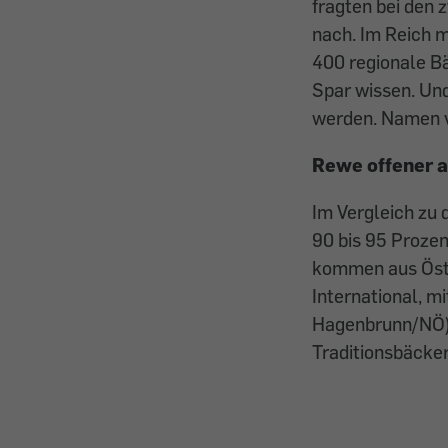
fragten bei den 
nach. Im Reich m
400 regionale Bäc
Spar wissen. Und
werden. Namen v
Rewe offener a
Im Vergleich zu 
90 bis 95 Prozen
kommen aus Öster
International, m
Hagenbrunn/NÖ),
Traditionsbäcke