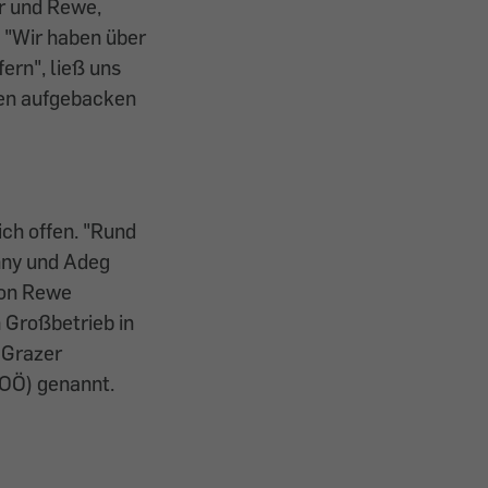
r und Rewe,
. "Wir haben über
fern", ließ uns
len aufgebacken
ich offen. "Rund
enny und Adeg
von Rewe
 Großbetrieb in
 Grazer
/OÖ) genannt.