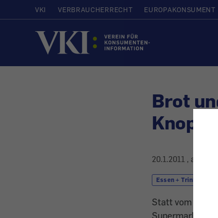
VKI
VERBRAUCHERRECHT
EUROPAKONSUMENT
Startseite
Brot un
Knopfd
20.1.2011
, aktuali
Essen + Trinken
Statt vom Bäcke
Supermarkt.