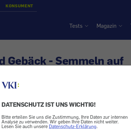
KONSUMENT
Tests
Magazin
d Gebäck - Semmeln auf
ruck
siert am
26.5.2011
DATENSCHUTZ IST UNS WICHTIG!
Lebensmittel
Brot
Tiefkühlprodukt
Backware
Bitte erteilen Sie uns die Zustimmung, Ihre Daten zur internen
r kommt frisches Gebäck immer öfter aus dem Aufba
Analyse zu verwenden. Wir geben Ihre Daten nicht weiter.
Lesen Sie auch unsere
Datenschutz-Erklärung
.