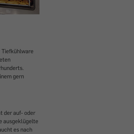
 Tiefkühlware
teten
rhunderts.
einem gern
 der auf- oder
e ausgeklügelte
aucht es nach