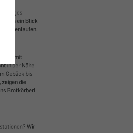
 saftiges
 Schon ein Blick
zusammenlaufen.
nau damit
cht in der Nähe
em Gebäck bis
 zeigen die
ins Brotkörberl
stationen? Wir