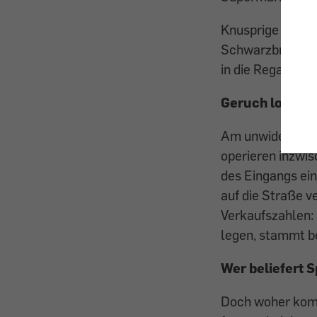
Knusprige Salzst
Schwarzbrot: Bro
in die Regale e
Geruch lockt 
Am unwiderstehl
operieren inzwis
des Eingangs ei
auf die Straße ve
Verkaufszahlen: 
legen, stammt b
Wer beliefert 
Doch woher komm