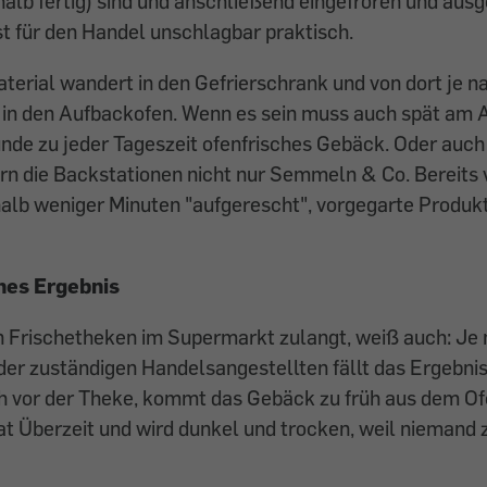
halb fertig) sind und anschließend eingefroren und ausg
t für den Handel unschlagbar praktisch.
erial wandert in den Gefrierschrank und von dort je n
in den Aufbackofen. Wenn es sein muss auch spät am A
unde zu jeder Tageszeit ofenfrisches Gebäck. Oder auc
ern die Backstationen nicht nur Semmeln & Co. Bereit
alb weniger Minuten "aufgerescht", vorgegarte Produkt
hes Ergebnis
n Frischetheken im Supermarkt zulangt, weiß auch: Je
er zuständigen Handelsangestellten fällt das Ergebnis
ich vor der Theke, kommt das Gebäck zu früh aus dem O
hat Überzeit und wird dunkel und trocken, weil nieman