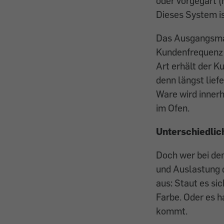
oder vorgegart (
Dieses System is
Das Ausgangsmat
Kundenfrequenz 
Art erhält der K
denn längst lief
Ware wird innerh
im Ofen.
Unterschiedlic
Doch wer bei de
und Auslastung d
aus: Staut es s
Farbe. Oder es 
kommt.