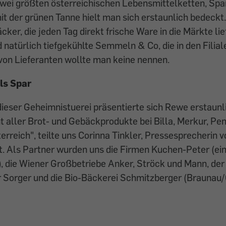
zwei größten österreichischen Lebensmittelketten, Spa
it der grünen Tanne hielt man sich erstaunlich bedeckt
ker, die jeden Tag direkt frische Ware in die Märkte lie
 natürlich tiefgekühlte Semmeln & Co, die in den Filia
on Lieferanten wollte man keine nennen.
ls Spar
dieser Geheimnistuerei präsentierte sich Rewe erstaunl
t aller Brot- und Gebäckprodukte bei Billa, Merkur, P
reich", teilte uns Corinna Tinkler, Pressesprecherin 
it. Als Partner wurden uns die Firmen Kuchen-Peter (ein
 die Wiener Großbetriebe Anker, Ströck und Mann, der
r Sorger und die Bio-Bäckerei Schmitzberger (Braunau