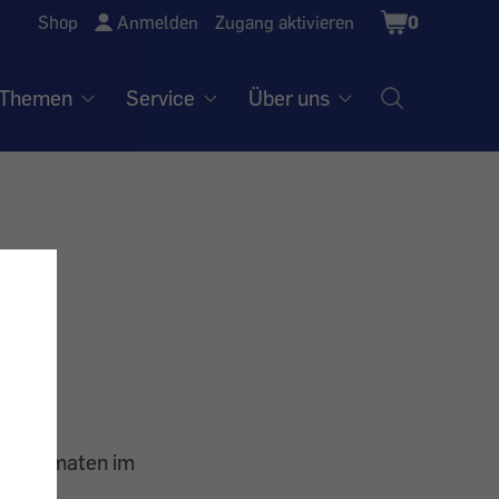
Shopping
Shop
Anmelden
Zugang aktivieren
0
Cart
Themen
Service
Über uns
ckautomaten im