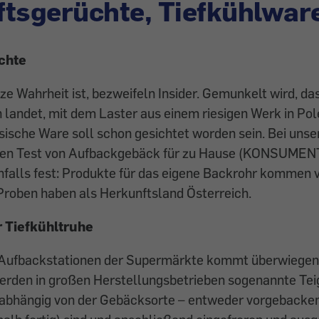
tsgerüchte, Tiefkühlwar
chte
ze Wahrheit ist, bezweifeln Insider. Gemunkelt wird, das
landet, mit dem Laster aus einem riesigen Werk in Po
sische Ware soll schon gesichtet worden sein. Bei uns
chen Test von Aufbackgebäck für zu Hause (KONSUMEN
enfalls fest: Produkte für das eigene Backrohr kommen 
Proben haben als Herkunftsland Österreich.
r Tiefkühltruhe
die Aufbackstationen der Supermärkte kommt überwiegen
erden in großen Herstellungsbetrieben sogenannte Tei
– abhängig von der Gebäcksorte – entweder vorgebacken 