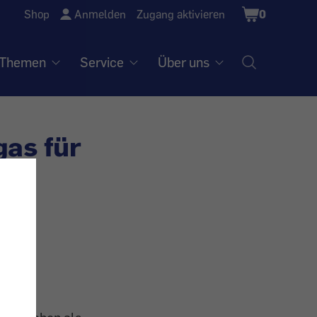
Shopping
Shop
Anmelden
Zugang aktivieren
0
Cart
Themen
Service
Über uns
gas für