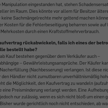
Manipulation eingestanden hat, stehen Schadensersa
ller im Raum. Dies könnte vor allem für Besitzer älte
die keine Sachmängelrechte mehr geltend machen könne
er Kosten für die Fehlerbeseitigung beharren sowie auf
Mehrkosten durch einen Kraftstoffmehrverbrauch.
ufvertrag rückabwickeln, falls ich eines der betr
e bestellt habe?
 ab Kauf bestehen gegenüber dem Verkäufer auch –
bhängige – Gewährleistungsansprüche. Der Käufer ka
 Nacherfüllung (Nachbesserung) verlangen. Ist diese ni
ür den Händler nicht zumutbaren unverhältnismäßig ho
ht die Möglichkeit, den Kaufvertrag zu wandeln (aufzu
te eine Preisminderung verlangt werden. Eine Aufhebun
 jedoch nur zulässig, wenn es sich nicht bloß um einen 
Bisher wurde gerichtlich noch nicht entschieden, ab wa