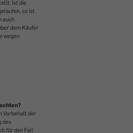
lt. Ist die
elaufen, so ist
n auch
über dem Käufer
he wegen
eachten?
m Vorbehalt der
g des
h für den Fall