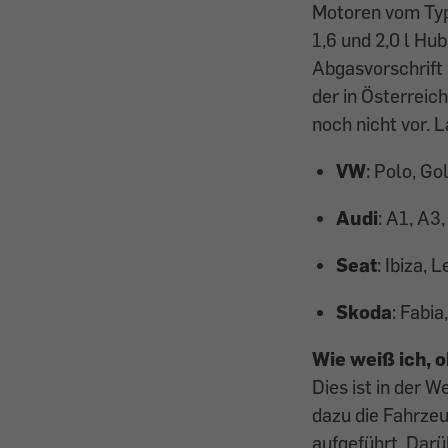
Motoren vom Typ
1,6 und 2,0 l H
Abgasvorschrift 
der in Österreic
noch nicht vor. 
VW
: Polo, Go
Audi
: A1, A3
Seat
: Ibiza, 
Skoda
: Fabi
Wie weiß ich, o
Dies ist in der 
dazu die Fahrzeu
aufgeführt. Darü