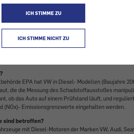
at Diesel-Autos verkauft, die mehr Stickoxid in die Lu
en sind VW, Audi, Seat und Skoda. Der VKI prüft, inwiew
ICH STIMME ZU
ordern können, und hat eine Sammelaktion gestartet.
KI-Sammelaktion gegen VW auch:
ICH STIMME NICHT ZU
ktion gegen VW: mehr Informationen
ktion gegen VW: hier Daten eingeben
?
ehörde EPA hat VW in Diesel- Modellen (Baujahre 200
aut, die die Messung des Schadstoffausstoßes manipuli
, ob das Auto auf einem Prüfstand läuft, und reguliert
xid (NOx)- Emissionsgrenzwerte eingehalten werden.
 sind betroffen?
Fahrzeuge mit Diesel-Motoren der Marken VW, Audi, Sea