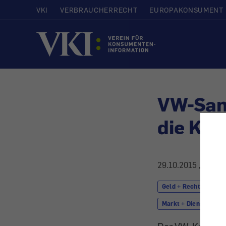
VKI
VERBRAUCHERRECHT
EUROPAKONSUMENT
Startseite
VW-Samm
die Ko
29.10.2015
, aktual
Geld + Recht
K
Markt + Dienstleistu