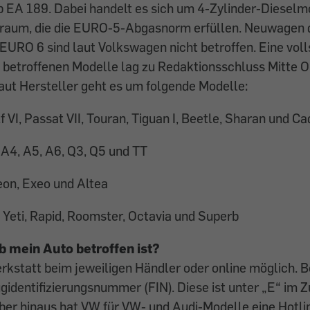
 EA 189. Dabei handelt es sich um 4-Zylinder-Dieselmo
ubraum, die die EURO-5-Abgasnorm erfüllen. Neuwagen 
EURO 6 sind laut Volkswagen nicht betroffen. Eine voll
h betroffenen Modelle lag zu Redaktionsschluss Mitte 
Laut Hersteller geht es um folgende Modelle:
lf VI, Passat VII, Touran, Tiguan I, Beetle, Sharan und C
, A4, A5, A6, Q3, Q5 und TT
Leon, Exeo und Altea
a, Yeti, Rapid, Roomster, Octavia und Superb
b mein Auto betroffen ist?
Werkstatt beim jeweiligen Händler oder online möglich. B
gidentifizierungsnummer (FIN). Diese ist unter „E“ im 
ber hinaus hat VW für VW- und Audi-Modelle eine Hotlin