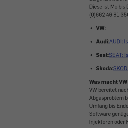
Diese ist Mo bis
(0)662 46 81 350
VW
:
Audi
:
AUDI: I
Seat
:
SEAT: I
Skoda
:
SKODA
Was macht VW
VW bereitet nach
Abgasproblem bes
Umfang bis Ende
Software genügen
Injektoren oder 