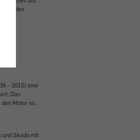
ft abgeben als
eit Kunden
9 – 2015) eine
ert. Das
 den Motor so,
t und Skoda mit