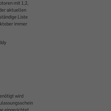
toren mit 1,2,
der aktuellen
ständige Liste
Oktober immer
addy
enötigt wird
Zulassungsschein
e eingerichtet.