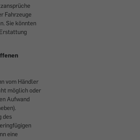
tzansprüche
rer Fahrzeuge
n. Sie könnten
 Erstattung
offenen
nn vom Händler
cht möglich oder
hen Aufwand
heben).
g des
geringfügigen
nn eine