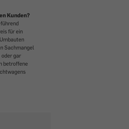
den Kunden?
eführend
s für ein
d Umbauten
ein Sachmangel
 oder gar
h betroffene
auchtwagens