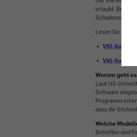
Der VW-Konzern h
erlaubt. Betroff
Schadenersatz f
Lesen Sie zur V
VKI-Sammela
VKI-Sammela
Worum geht es
Laut US-Umweltb
Software eingeb
Programm erkennt
dass die Sticko
Welche Modelle
Betroffen sind 