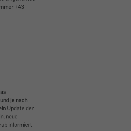
 Nummer +43
das
 und je nach
ein Update der
in, neue
rab informiert