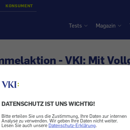
KONSUMENT
Tests
Magazin
elaktion - VKI: Mit Voll
nsumenten
isiert am
6.11.2015
DATENSCHUTZ IST UNS WICHTIG!
lage
Kriminalität
Auto + Transport
Treibstoff
Auto
Bitte erteilen Sie uns die Zustimmung, Ihre Daten zur internen
ng
Rückruf
Analyse zu verwenden. Wir geben Ihre Daten nicht weiter.
Lesen Sie auch unsere
Datenschutz-Erklärung
.