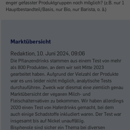
enger gefasster Produktgruppen noch möglich? (z.B. nur 1
Hauptbestandteil/Basis, nur Bio, nur Barista, o. ä.)
Antwort
auf
Marktübersicht
Glas-
Pfandflasche
Redaktion, 10. Juni 2024, 09:06
kein
Die Pflanzendrinks stammen aus einem Test von mehr
als 800 Produkten, an dem wir seit Mitte 2023
Kriterium?
gearbeitet haben. Aufgrund der Vielzahl der Produkte
von
war es uns leider nicht möglich, analytische Tests
fnam
durchzuführen. Zweck war diesmal eine ziemlich genau
Marktübersicht der veganen Milch- und
Fleischalternativen zu bekommen. Wir haben allerdings
2020 einen Test von Haferdrinks gemacht, bei dem
auch einige Schadstoffe inkludiert waren. Der Test war
insgesamt bis auf Nickel unauffällig.
Bisphenole sind sicher ein Thema bei diversen