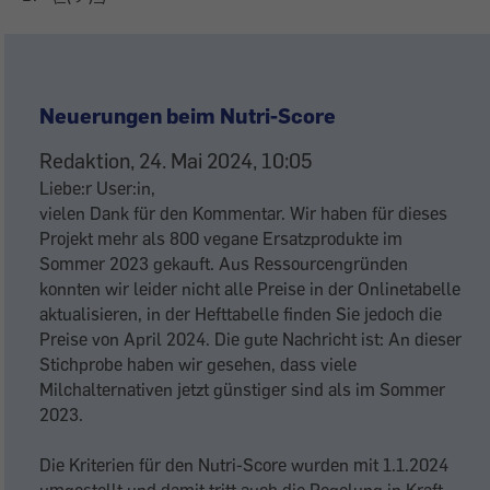
Antwort
auf
Neuerungen beim Nutri-Score
Ist
das
Redaktion, 24. Mai 2024, 10:05
ein
Liebe:r User:in,
vielen Dank für den Kommentar. Wir haben für dieses
alter
Projekt mehr als 800 vegane Ersatzprodukte im
Test?
Sommer 2023 gekauft. Aus Ressourcengründen
von
konnten wir leider nicht alle Preise in der Onlinetabelle
\o/
aktualisieren, in der Hefttabelle finden Sie jedoch die
Preise von April 2024. Die gute Nachricht ist: An dieser
Stichprobe haben wir gesehen, dass viele
Milchalternativen jetzt günstiger sind als im Sommer
2023.
Die Kriterien für den Nutri-Score wurden mit 1.1.2024