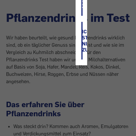
ZU
Pflanzendrinks im Test
ICH
STIMME
Wir ­haben beurteilt, wie gesund Pflanzendrinks wirklich
NICHT
sind, ob ein täglicher Genuss sinnvoll ist und wie sie im
ZU
Vergleich zu Kuhmilch abschneiden. Für den
Pflanzendrinks Test haben wir uns die Milchalternativen
auf Basis von Soja, Hafer, Mandel, Reis, Kokos, Dinkel,
Buchweizen, Hirse, Roggen, Erbse und Nüssen näher
angesehen.
Das erfahren Sie über
Pflanzendrinks
Was steckt drin? Kommen auch Aromen, Emulgatoren
und Verdickungsmittel zum Einsatz?