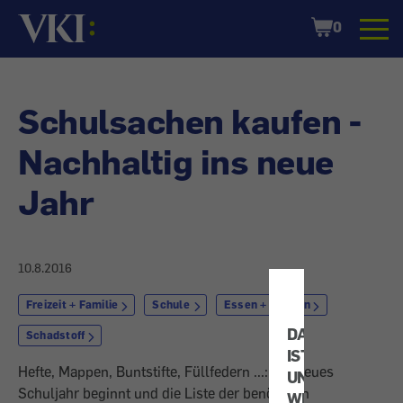
Startseite
Shopping
0
Cart
Schulsachen kaufen -
Nachhaltig ins neue
Jahr
10.8.2016
Freizeit + Familie
Schule
Essen + Trinken
DATENSCHUTZ
Schadstoff
IST
Hefte, Mappen, Buntstifte, Füllfedern ...: Ein neues
UNS
Schuljahr beginnt und die Liste der benötigten
WICHTIG!