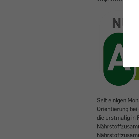
Seit einigen Mon
Orientierung bei
die erstmalig in
Nährstoffzusamm
Nährstoffzusam