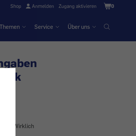
Shopping
Shop
Anmelden
Zugang aktivieren
0
Cart
Themen
Service
Über uns
Angaben
heck
oten. Wirklich
core.