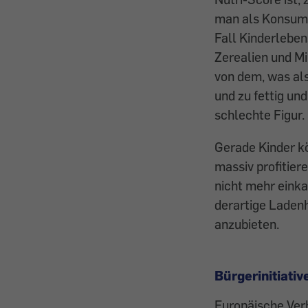
man als Konsume
Fall Kinderleben
Zerealien und M
von dem, was als
und zu fettig un
schlechte Figur.
Gerade Kinder k
massiv profitier
nicht mehr eink
derartige Laden
anzubieten.
Bürgerinitiativ
Europäische Verb