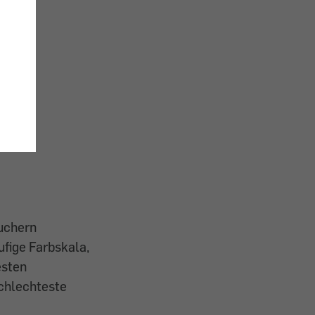
auchern
ufige Farbskala,
esten
chlechteste