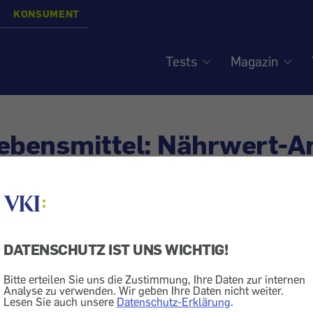
KONSUMENT
Tests
Magazin
lebensmittel: Nährwert-
rsicher mit dem Ampel-C
siert am
30.3.2020
DATENSCHUTZ IST UNS WICHTIG!
Lebensmittelkennzeichnung
Freizeit + Familie
Kind
Bitte erteilen Sie uns die Zustimmung, Ihre Daten zur internen
und Drogerien werden viele Produkte für Kinder angeb
Analyse zu verwenden. Wir geben Ihre Daten nicht weiter.
Lesen Sie auch unsere
Datenschutz-Erklärung
.
sind allerdings nur wenige.
Achten Sie auf den Nutri-S