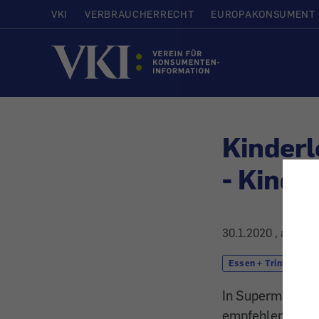
VKI
VERBRAUCHERRECHT
EUROPAKONSUMENT
Startseite
Kinder
- Kinde
30.1.2020
, aktuali
Essen + Trinken
In Supermärkten 
empfehlenswert 