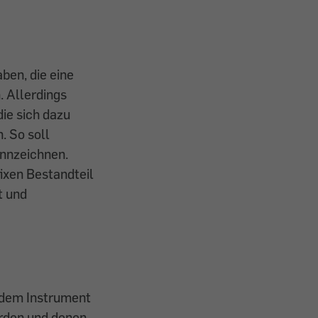
aben, die eine
. Allerdings
die sich dazu
. So soll
ennzeichnen.
ixen Bestandteil
t und
 dem Instrument
erden und denen