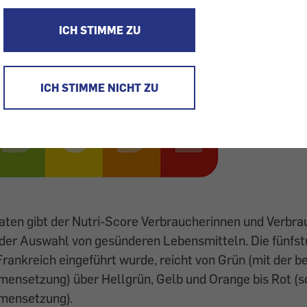
ICH STIMME ZU
ICH STIMME NICHT ZU
aten gibt der Nutri-Score Verbraucherinnen und Verbr
 der Auswahl von gesünderen Lebensmitteln. Die fünfst
 Frankreich eingeführt wurde, reicht von Grün (mit der b
ensetzung) über Hellgrün, Gelb und Orange bis Rot (s
mensetzung).