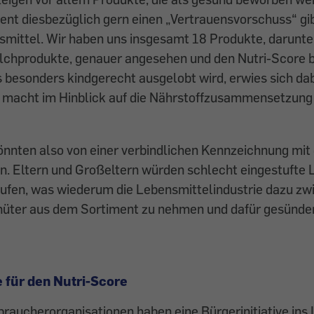
nt diesbezüglich gern einen „Vertrauensvorschuss“ gib
smittel. Wir haben uns insgesamt 18 Produkte, darunte
ilchprodukte, genauer angesehen und den Nutri-Score b
 besonders kindgerecht ausgelobt wird, erwies sich dab
d macht im Hinblick auf die Nährstoffzusammensetzung
önnten also von einer verbindlichen Kennzeichnung mit
en. Eltern und Großeltern würden schlecht eingestufte
aufen, was wiederum die Lebensmittelindustrie dazu zw
hüter aus dem Sortiment zu nehmen und dafür gesünde
e für den Nutri-Score
raucherorganisationen haben eine Bürgerinitiative ins