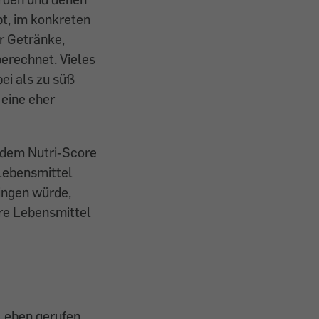
t, im konkreten
r Getränke,
erechnet. Vieles
ei als zu süß
 eine eher
 dem Nutri-Score
 Lebensmittel
ingen würde,
re Lebensmittel
 Leben gerufen.