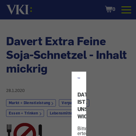
Startseite
Shopping
0
Cart
Davert Extra Feine
Soja-Schnetzel - Inhalt
mickrig
28.1.2020
DATENSCHUTZ
IST
Markt + Dienstleistung
Verpackung
UNS
Essen + Trinken
Lebensmittel
WICHTIG!
Bitte
erteilen