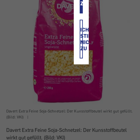
ZU
ICH
STIMME
NICHT
ZU
Davert Extra Feine Soja-Schnetzel: Der Kunsstoffbeutel wirkt gut gefüllt.
(Bild: VKI)
|
Davert Extra Feine Soja-Schnetzel: Der Kunsstoffbeutel
wirkt gut gefüllt. (Bild: VKI)