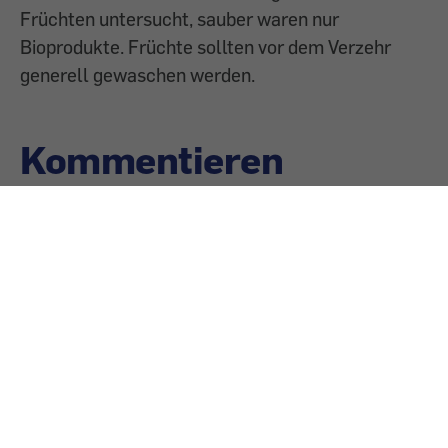
Früchten untersucht, sauber waren nur
Bioprodukte. Früchte sollten vor dem Verzehr
generell gewaschen werden.
Kommentieren
Sie können den Text nach dem Abschicken nicht
nachträglich bearbeiten, Länge: maximal 3000 Zeichen.
Bitte beachten Sie auch unsere
Netiquette-Regeln
.
Neue Kommentare können nur von angemeldeten
Benutzern veröffentlicht werden.
Anmelden