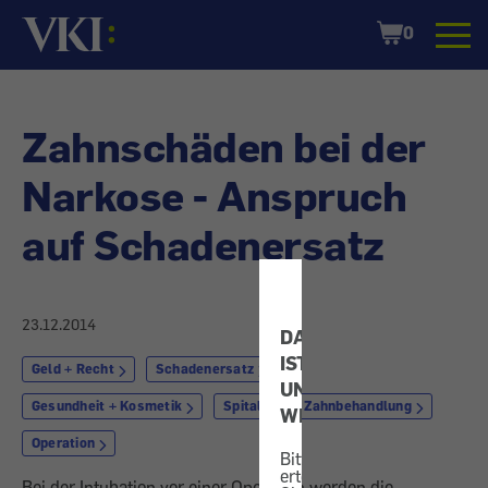
Startseite
Shopping
0
Cart
Zahnschäden bei der
Narkose - Anspruch
auf Schadenersatz
23.12.2014
DATENSCHUTZ
IST
Geld + Recht
Schadenersatz
UNS
Gesundheit + Kosmetik
Spital
Zahnbehandlung
WICHTIG!
Operation
Bitte
erteilen
Bei der Intubation vor einer Operation werden die