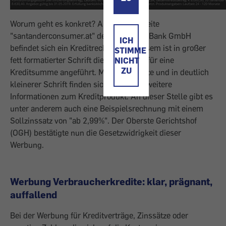
Worum geht es konkret? Auf der Startseite
"santanderconsumer.at" der Santander Bank GmbH
ICH
befindet sich ein Kreditrechner. Bei diesem ist in großer
STIMME
fett formatierter Schrift die Monatsrate für eine
NICHT
ZU
Kreditsumme angeführt. Mittels Fußnote und in deutlich
kleinerer Schrift finden sich unterhalb weitere
Informationen zum Kreditprodukt. An dieser Stelle gibt es
unter anderem auch eine Beispielsrechnung mit einem
Sollzinssatz von "ab 2,99%". Der Oberste Gerichtshof
(OGH) bestätigte nun die Gesetzwidrigkeit dieser
Werbung.
Werbung Verbraucherkredite: klar, prägnant,
auffallend
Bei der Werbung für Kreditverträge, Zinssätze oder