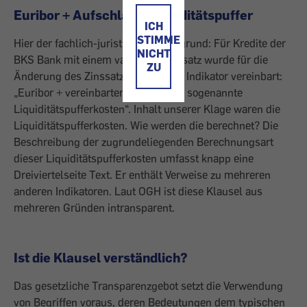
Euribor + Aufschlag + Liquiditätspuffer
ICH
STIMME
Hier der fachlich-juristische Hintergrund: Für Kredite der
NICHT
BKS Bank mit einem variablen Zinssatz wurde für die
ZU
Änderung des Zinssatzes folgender Indikator vereinbart:
„Euribor + vereinbarter Aufschlag + sogenannte
Liquiditätspufferkosten“. Inhalt unserer Klage waren die
Liquiditätspufferkosten. Wie werden die berechnet? Die
Beschreibung der zugrundeliegenden Berechnungsart
dieser Liquiditätspufferkosten umfasst knapp eine
Dreiviertelseite Text. Er enthält Verweise zu mehreren
anderen Indikatoren. Laut OGH ist diese Klausel aus
mehreren Gründen intransparent.
Ist die Klausel verständlich?
Das gesetzliche Transparenzgebot setzt die Verwendung
von Begriffen voraus, deren Bedeutungen dem typischen