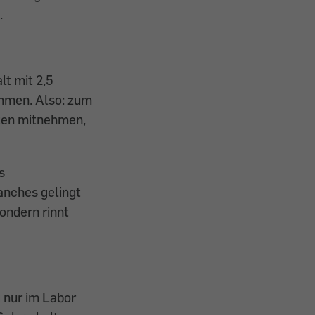
.
lt mit 2,5
ommen. Also: zum
kten mitnehmen,
s
anches gelingt
sondern rinnt
g nur im Labor