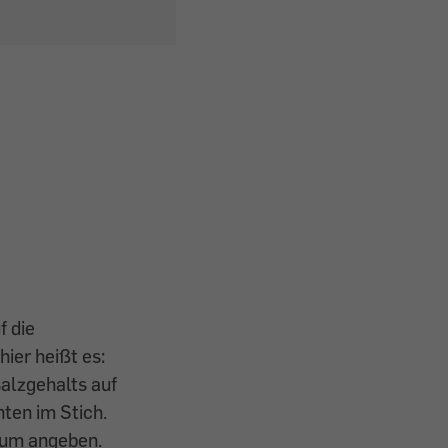
f die
ier heißt es:
salzgehalts auf
ten im Stich.
rium angeben.