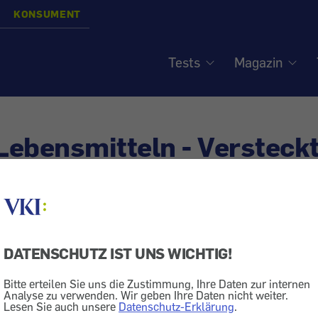
KONSUMENT
Tests
Magazin
 Lebensmitteln - Versteck
DATENSCHUTZ IST UNS WICHTIG!
Salz
Lebensmittel
Kochen
Bitte erteilen Sie uns die Zustimmung, Ihre Daten zur internen
steckt in verarbeiteten Lebensmitteln. Wir haben in un
Analyse zu verwenden. Wir geben Ihre Daten nicht weiter.
Lesen Sie auch unsere
Datenschutz-Erklärung
.
der ausfindig gemacht.