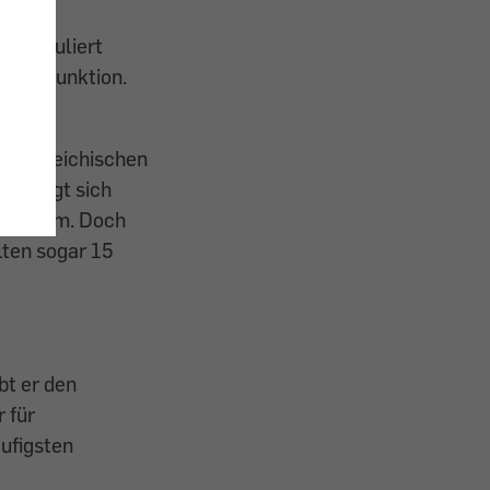
id reguliert
ervenfunktion.
 Österreichischen
nehmigt sich
 9 Gramm. Doch
lten sogar 15
bt er den
 für
ufigsten