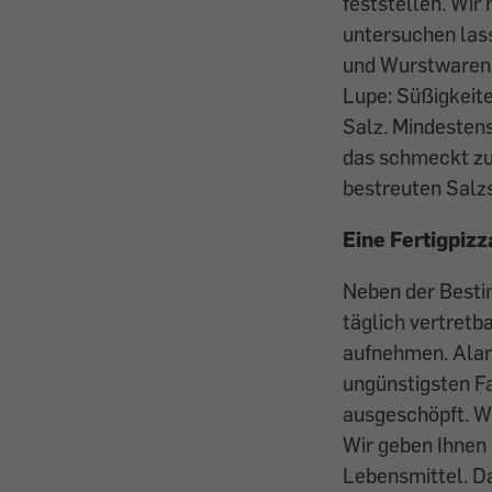
feststellen. Wir
untersuchen lass
und Wurstwaren,
Lupe: ­Süßigkeit
Salz. Mindestens
das schmeckt zum
bestreuten Salz
Eine Fertigpiz
Neben der Bestim
täglich vertret
aufnehmen. Alarm
ungünstigsten Fa
ausgeschöpft. Wi
Wir geben Ihnen 
Lebensmittel. Da