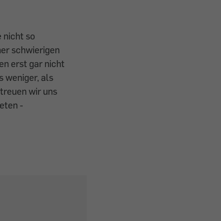
 nicht so
ner schwierigen
n erst gar nicht
s weniger, als
treuen wir uns
eten ­