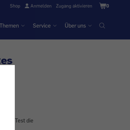
Shopping
Shop
Anmelden
Zugang aktivieren
0
Cart
Themen
Service
Über uns
tes
serem Test die