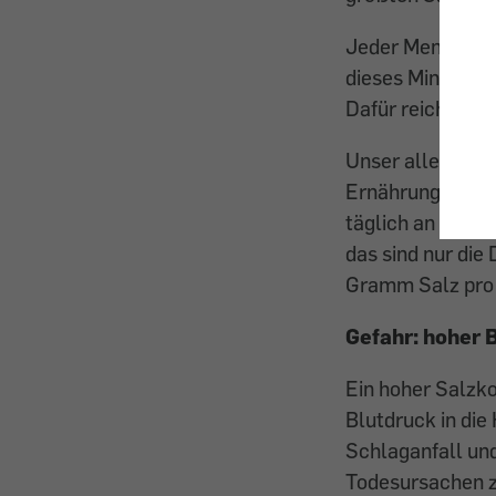
Jeder Mensch bra
dieses Mineral 
Dafür reichen al
Unser aller Ernä
Ernährungsberic
täglich an die 
das sind nur die
Gramm Salz pro 
Gefahr: hoher 
Ein hoher Salzko
Blutdruck in die
Schlaganfall un
Todesursachen z