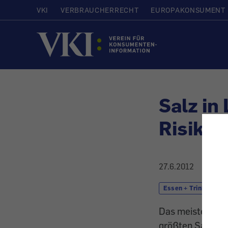
VKI
VERBRAUCHERRECHT
EUROPAKONSUMENT
Startseite
Salz in
Risiko
27.6.2012
Essen + Trinken
Das meiste Salz 
größten Salzsün