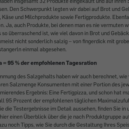
 haben insgesamt 32 Pro­dukte eingekauft und auf ihren
en. Den Schwerpunkt legten wir dabei auf Brot und Ge
 Käse und Milchprodukte sowie Fertigprodukte. Ebenfal
en. Ja, auch Produkte, bei denen man es nie vermuten w
 so überraschend ist, wie viel ­davon in Brot und Gebäc
eist nicht sonderlich salzig – von fingerdick mit grob
stangerln einmal abgesehen.
za = 95 % der empfohlenen Tagesration
mung des Salzgehalts ­haben wir auch berechnet, wie 
baren Salzmenge Konsumenten mit einer Portion des jew
ierendes Ergebnis: Eine Fertigpizza, und schon hat ma
ll 95 Prozent der empfoh­lenen täglichen Maximalzufu
e die Testergebnisse im Detail aussehen, finden Sie in 
hier einen Überblick über die je nach Produktgruppe auf­
zu noch Tipps, wie Sie durch die Gestaltung Ihres Spei