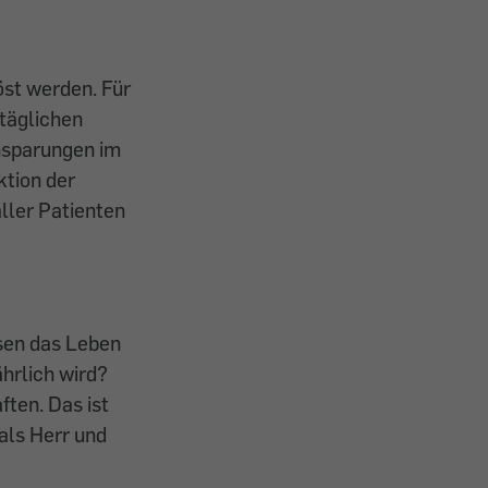
öst werden. Für
 täglichen
nsparungen im
ktion der
ller Patienten
ssen das Leben
ährlich wird?
ten. Das ist
 als Herr und