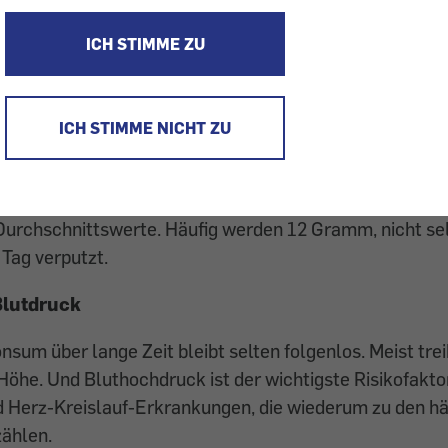
ucht Salz. Mit seinen Bestandteilen Natrium und Chlor
ICH STIMME ZU
den menschlichen Wasserhaushalt und unterstützt die N
lerdings bereits wenige Gramm pro Tag.
ICH STIMME NICHT ZU
hrungsalltag sieht jedoch ganz anders aus, wie sich im
ht von 2008 nachlesen lässt: Jede Frau hierzulande ge
8 Gramm Kochsalz; bei den Männern sind es gleich rund
 Durchschnittswerte. Häufig werden 12 Gramm, nicht se
Tag verputzt.
Blutdruck
nsum über lange Zeit bleibt selten folgenlos. Meist trei
 Höhe. Und Bluthochdruck ist der wichtigste Risikofaktor
d Herz-Kreislauf-Erkrankungen, die wiederum zu den hä
ählen.