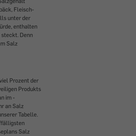
 Salzgehalt
bäck, Fleisch-
ls unter der
ürde, enthalten
k steckt. Denn
em Salz
viel Prozent der
eiligen Produkts
n im ­
hr an Salz
unserer Tabelle.
fälligsten
seplans Salz