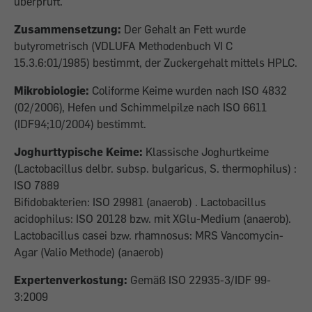
überprüft.
Zusammensetzung:
Der Gehalt an Fett wurde
butyrometrisch (VDLUFA Methodenbuch VI C
15.3.6:01/1985) bestimmt, der Zuckergehalt mittels HPLC.
Mikrobiologie:
Coliforme Keime wurden nach ISO 4832
(02/2006), Hefen und Schimmelpilze nach ISO 6611
(IDF94;10/2004) bestimmt.
Joghurttypische Keime:
Klassische Joghurtkeime
(Lactobacillus delbr. subsp. bulgaricus, S. thermophilus) :
ISO 7889
Bifidobakterien: ISO 29981 (anaerob) . Lactobacillus
acidophilus: ISO 20128 bzw. mit XGlu-Medium (anaerob).
Lactobacillus casei bzw. rhamnosus: MRS Vancomycin-
Agar (Valio Methode) (anaerob)
Expertenverkostung:
Gemäß ISO 22935-3/IDF 99-
3:2009