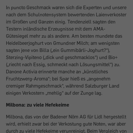
In puncto Geschmack waren sich die Experten und unsere
nach dem Schulnotensystem bewertenden Laienverkoster
im Großen und Ganzen einig. Tendenziell sagten den
Testern inländische Erzeugnisse mit dem AMA-
Gütesiegel mehr zu als andere. Am besten mundete das
Heidelbeerjoghurt von Gmundner Milch; am wenigsten
sagten jene von Billa („ein Gummi­bärli-Joghurt?“),
Sterzing-Vipiteno („dick und geschmacklos“) und Bio+
(„riecht nach Essig, schmeckt nach Lösungsmittel“) zu.
Danone Activia erinnerte manche an „künstliches
Fruchtzwerg-Aroma“; bei Spar hieß es „angenehm
cremiger Rahmgeschmack“, während Salzburger Land
einigen Verkostern „mehlig“ auf der Zunge lag.
Milbona: zu viele Hefekeime
Milbona, das von der Badener Nöm AG für Lidl hergestellt
wird, erhielt zwar bei der Verkostung gute Noten, war aber
durch zu viele Hefekeime verunreinigt. Beim Vergleich von