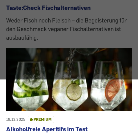
Taste:Check Fischalternativen
Weder Fisch noch Fleisch – die Begeisterung für
den Geschmack veganer Fischalternativen ist
ausbaufähig.
18.12.2025
PREMIUM
Alkoholfreie Aperitifs im Test