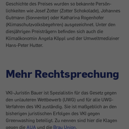
Geschichte des Preises wurden so bekannte Persön­
lichkeiten wie Josef Zotter (Zotter Schoko­lade), Johannes
Gutmann (Sonnentor) oder Katharina Rogenhofer
(Klimaschutzvolks­begehren) ausgezeichnet. Unter den
dies­jährigen Preisträgern befinden sich auch die
Klimaökonomin Angela Köppl und der Umweltmediziner
Hans-Peter Hutter.
Mehr Rechtsprechung
VKI-Juristin Bauer ist Spezialistin für das Gesetz gegen
den unlauteren Wettbewerb (UWG) und für alle UWG-
Verfahren des VKI zuständig. Sie ist maßgeblich an den
bisherigen juristi­schen Erfolgen des VKI gegen
Greenwash­ing beteiligt. Zu nennen sind hier die Kla­gen
gegen die
AUA
und die
Brau Union
.