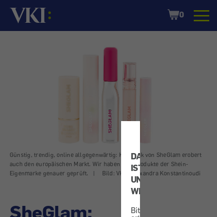
Startseite
Shopping
0
Cart
DATENSCHUTZ
Günstig, trendig, online allgegenwärtig: Kosmetik von SheGlam erobert
auch den europäischen Markt. Wir haben fünf Produkte der Shein-
IST
Eigenmarke genauer geprüft.
|
Bild: VKI / Alexandra Konstantinoudi
UNS
WICHTIG!
SheGlam:
Bitte