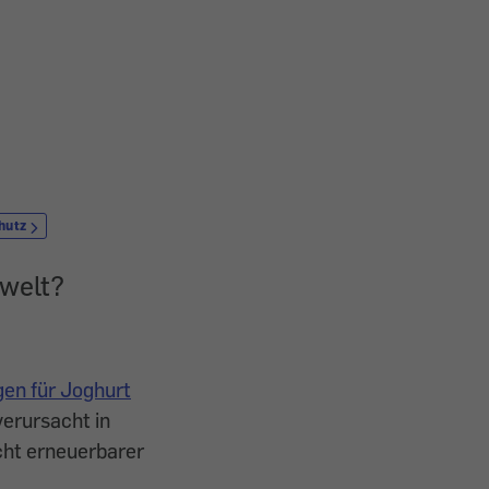
hutz
welt?
en für Joghurt
verursacht in
cht erneuerbarer