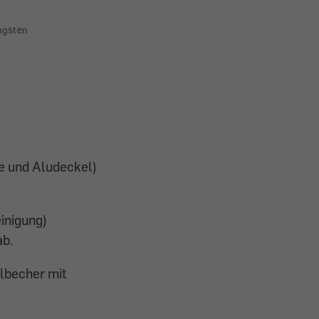
ngsten
e und Aludeckel)
inigung)
ab.
olbecher mit