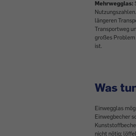
Mehrwegglas:
Nutzungszahlen. 
längeren Transp
Transportweg un
großes Problem 
ist.
Was tu
Einwegglas mögl
Einwegbecher sol
Kunststoffbecher
nicht nötig; löff