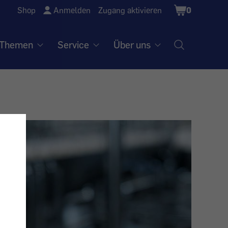
Shopping
Shop
Anmelden
Zugang aktivieren
0
Cart
Themen
Service
Über uns