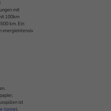
d
tungen mit
 mit 100km
 500 km. Ein
 energieintensiv
en.
papier,
usspülen ist
be-tonne
).