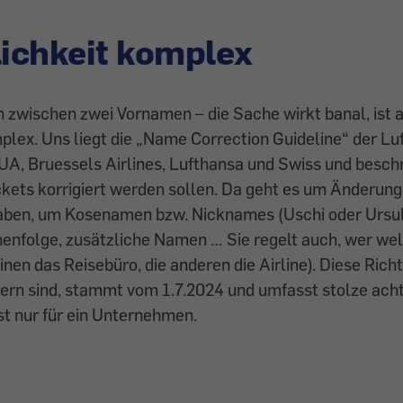
lichkeit komplex
 zwischen zwei Vornamen – die Sache wirkt banal, ist a
plex. Uns liegt die „Name Correction Guideline“ der L
 AUA, Bruessels Airlines, Lufthansa und Swiss und beschre
kets korrigiert werden sollen. Da geht es um Änderung
aben, um Kosenamen bzw. Nicknames (Uschi oder Ursu
enfolge, zusätzliche Namen … Sie regelt auch, wer wel
inen das Reisebüro, die anderen die Airline). Diese Rich
dern sind, stammt vom 1.7.2024 und umfasst stolze acht
ist nur für ein Unternehmen.