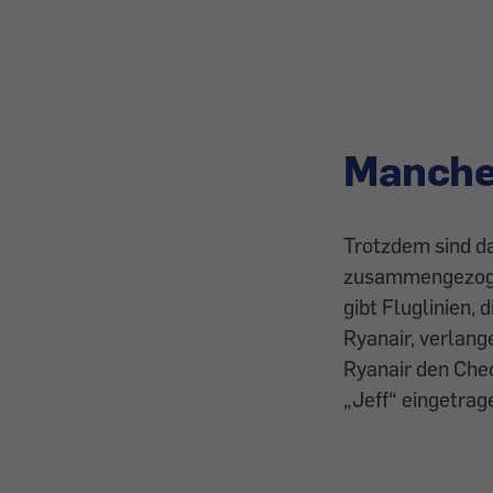
Manche 
Trotzdem sind d
zusammengezogen
gibt Fluglinien, 
Ryanair, verlang
Ryanair
den Chec
„Jeff“
eingetrag