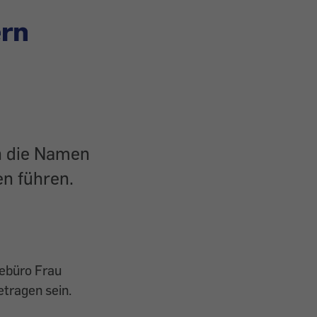
ern
n die Namen
en führen.
sebüro Frau
etragen sein.