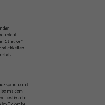
r der
men nicht
der Strecke.“
hmlichkeiten
ortet:
Rücksprache mit
eise mit dem
eine bestimmte
 im Ticket bei