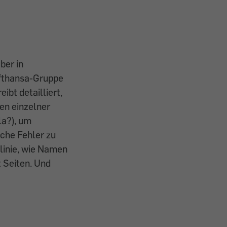
ber in
ufthansa-Gruppe
ibt detailliert,
en einzelner
la?), um
che Fehler zu
tlinie, wie Namen
 Seiten. Und