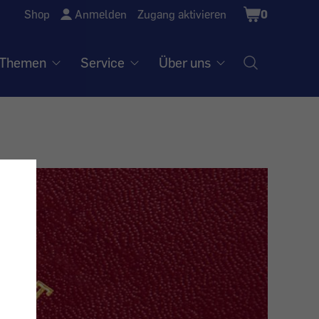
Shopping
Shop
Anmelden
Zugang aktivieren
0
Cart
Themen
Service
Über uns