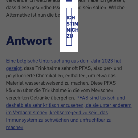
verwende ich welche aus Papier. Nun habe ich gelesen,
dass diese gesundheitsschädigend sein sollen. Welche
Alternative ist nun die beste?
ICH
STIMME
NICHT
Antwort
ZU
Eine belgische Untersuchung aus dem Jahr 2023 hat
gezeigt
, dass Trinkhalme sehr oft PFAS, also per- und
polyfluorierte Chemikalien, enthalten, um etwa das
Material wasserabweisend zu machen. Diese PFAS
können über die Trinkhalme in die vom Menschen
verzehrten Getränke übergehen.
PFAS sind toxisch und
deshalb als sehr kritisch anzusehen, da sie unter anderem
im Verdacht stehen, krebserregend zu sein, das
Immunsystem zu schwächen und unfruchtbar zu
machen
.