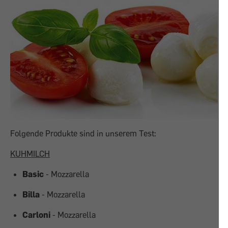
Folgende Produkte sind in unserem Test:
KUHMILCH
Basic
- Mozzarella
Billa
- Mozzarella
Carloni
- Mozzarella