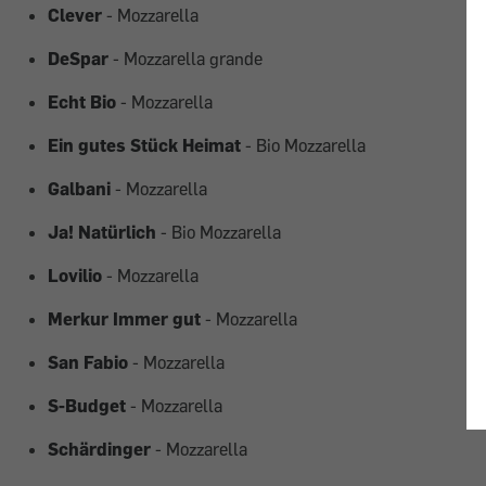
Clever
- Mozzarella
DeSpar
- Mozzarella grande
Echt Bio
- Mozzarella
Ein gutes Stück Heimat
- Bio Mozzarella
Galbani
- Mozzarella
Ja! Natürlich
- Bio Mozzarella
Lovilio
- Mozzarella
Merkur Immer gut
- Mozzarella
San Fabio
- Mozzarella
S-Budget
- Mozzarella
Schärdinger
- Mozzarella