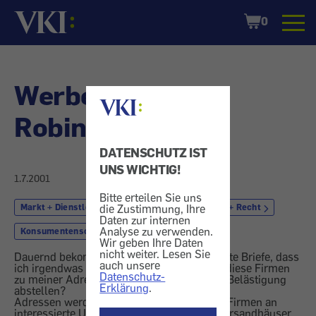
Startseite
Shopping
0
Cart
Werbebriefe -
Robinson-Liste
DATENSCHUTZ IST
UNS WICHTIG!
1.7.2001
Bitte erteilen Sie uns
die Zustimmung, Ihre
Markt + Dienstleistung
Werbung
Geld + Recht
Daten zur internen
Analyse zu verwenden.
Konsumentenschutz
Wir geben Ihre Daten
nicht weiter. Lesen Sie
Dauernd bekomme ich persönlich adressierte Briefe, dass
auch unsere
ich irgendwas bestellen soll. Wie kommen diese Firmen
Datenschutz-
zu meiner Adresse, und wie kann ich diese Belästigung
Erklärung
.
abstellen?
Adressen werden von dafür spezialisierten Firmen an
interessierte Unternehmen, zum Beispiel Versandhäuser,