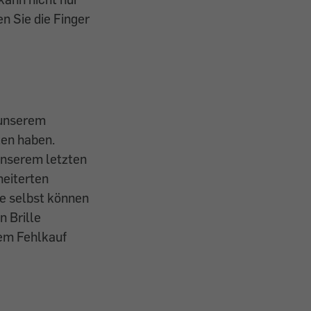
n Sie die Finger
n unserem
ten haben.
unserem letzten
heiterten
ie selbst können
n Brille
nem Fehlkauf