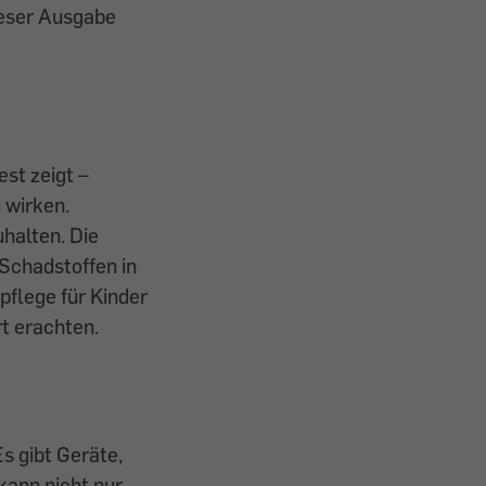
dieser Ausgabe
st zeigt –
 wirken.
uhalten. Die
 Schadstoffen in
pflege für Kinder
rt erachten.
s gibt Geräte,
kann nicht nur