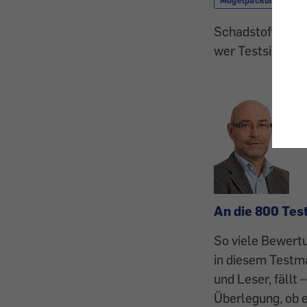
Mogelpackung
Schadstoffe, Sic
wer Testsieger i
An die 800 Tes
So viele Bewertu
in diesem Testma
und Leser, fällt 
Überlegung, ob e