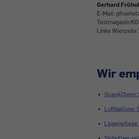
Gerhard Frühol
E-Mail: gfrueho
Testmagazin 
Linke Wienzeile
Wir emp
Scan4Chem: Sc
Luftballone: 
Lippenpflege 
Skibrillen: s