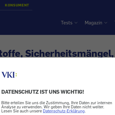
KONSUMENT
Tests
Magazin
offe, Sicherheitsmängel,
ter UV-Schutz - Ein Kom
fredakteur Gerhard Früh
DATENSCHUTZ IST UNS WICHTIG!
Bitte erteilen Sie uns die Zustimmung, Ihre Daten zur internen
Analyse zu verwenden. Wir geben Ihre Daten nicht weiter.
onsumentenschutz
Essen + Trinken
Schadstoff
Markt + Di
Lesen Sie auch unsere
Datenschutz-Erklärung
.