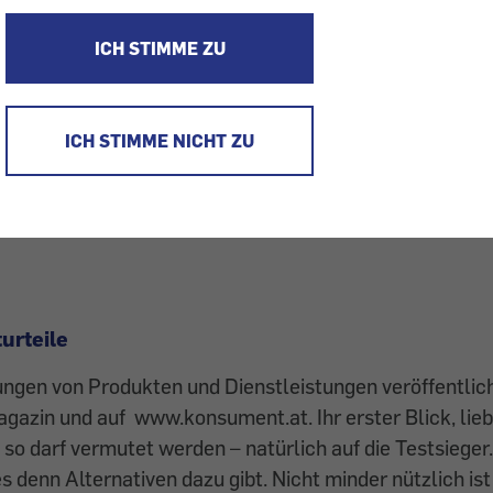
Einkauf
ICH STIMME ZU
herheitsmängel, schlechter UV-Schutz. Bei uns erfahren
st, sondern auch, welche Produkte Sie unbedingt meiden
ICH STIMME NICHT ZU
turteile
ngen von Produkten und Dienstleistungen veröffentlich
gazin und auf www.konsument.at. Ihr erster Blick, lie
– so darf vermutet werden – natürlich auf die Testsieger
s denn Alternativen dazu gibt. Nicht minder nützlich is