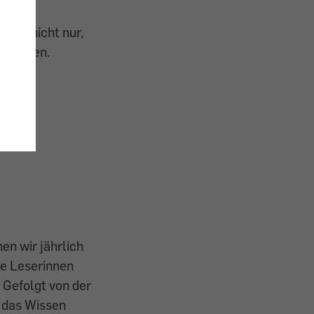
 Sie nicht nur,
 sollten.
en wir jährlich
be Leserinnen
. Gefolgt von der
t das Wissen