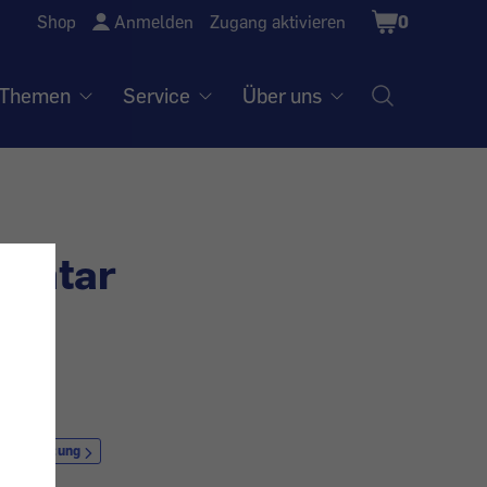
Shopping
Shop
Anmelden
Zugang aktivieren
0
Cart
Themen
Service
Über uns
mentar
olz
enstleistung