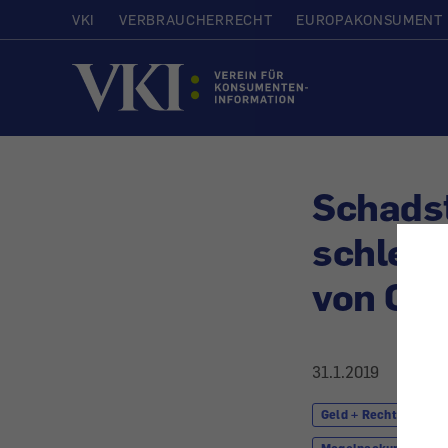
VKI
VERBRAUCHERRECHT
EUROPAKONSUMENT
Startseite
Schadst
schlech
von Che
31.1.2019
Geld + Recht
K