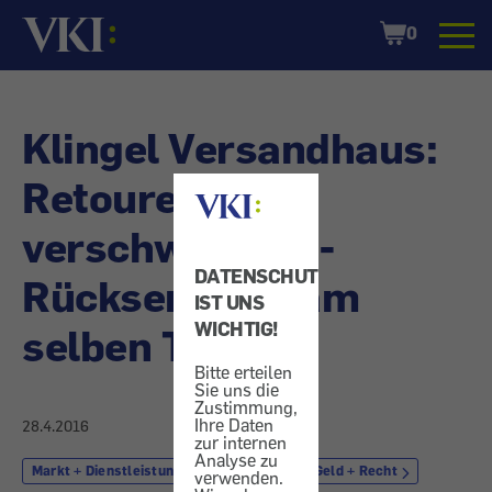
Startseite
Shopping
0
Cart
Klingel Versandhaus:
Retouren
verschwunden -
DATENSCHUTZ
Rücksendung am
IST UNS
WICHTIG!
selben Tag
Bitte erteilen
Sie uns die
Zustimmung,
Ihre Daten
28.4.2016
zur internen
Analyse zu
Markt + Dienstleistung
Einkauf
Geld + Recht
verwenden.