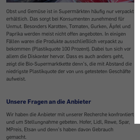
Obst und Gemüse ist in Supermärkten häufig nur verpackt
erhältlich. Das sorgt bei Konsumenten zunehmend für
Unmut. Besonders Karotten, Tomaten, Gurken, Äpfel und
Paprika werden meist nicht offen angeboten. In einigen
Fällen waren die Produkte ausschließlich verpackt zu
bekommen (Plastikquote 100 Prozent). Dabei tun sich vor
allem die Diskonter hervor. Dass es auch anders geht,
zeigt die Bio-Supermarktkette denn’s, die mit Abstand die
niedrigste Plastikquote der von uns getesteten Geschäfte
aufweist.
Unsere Fragen an die Anbieter
Wir haben die Anbieter mit unserer Recherche konfrontiert
und um Stellungnahme gebeten. Hofer, Lidl, Rewe, Spar,
MPreis, Etsan und denn’s haben davon Gebrauch
gemacht.