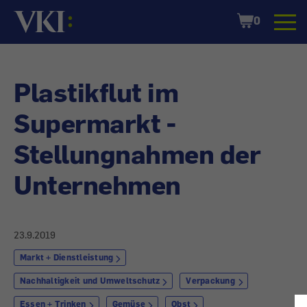
Startseite
Shopping
0
Cart
Plastikflut im
Supermarkt -
Stellungnahmen der
Unternehmen
23.9.2019
Markt + Dienstleistung
Nachhaltigkeit und Umweltschutz
Verpackung
Essen + Trinken
Gemüse
Obst