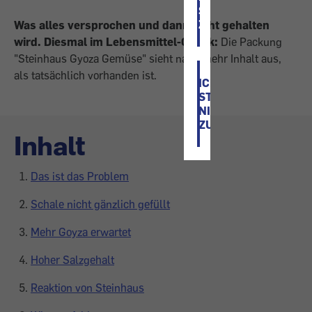
STIMME
ZU
Was alles versprochen und dann nicht gehalten
wird. Diesmal im Lebensmittel-Check:
Die Packung
"Steinhaus Gyoza Gemüse" sieht nach mehr Inhalt aus,
als tatsächlich vorhanden ist.
ICH
STIMME
NICHT
ZU
Inhalt
Das ist das Problem
Schale nicht gänzlich gefüllt
Mehr Goyza erwartet
Hoher Salzgehalt
Reaktion von Steinhaus