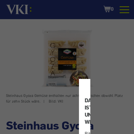
Startseite
Shopping
0
Cart
Steinhaus Gyoza Gemüse enthalten nur acht Teigtaschen obwohl Platz
DATENSCHUTZ
für zehn Stück wäre.
|
Bild: VKI
IST
UNS
Steinhaus Gyoza
WICHTIG!
Bitte