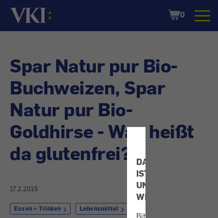
Startseite
Shopping
0
Cart
Spar Natur pur Bio-
Buchweizen, Spar
Natur pur Bio-
Goldhirse - Was heißt
da glutenfrei?
DATENSCHUTZ
IST
UNS
17.2.2015
WICHTIG!
Essen + Trinken
Lebensmittel
Bitte