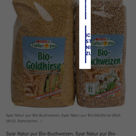
STIMME
ZU
ICH
STIMME
NICHT
ZU
Spar Natur pur Bio-Buchweizen, Spar Natur pur Bio-Goldhirse (Bild:
VKI/U. Romstorfer)
|
Spar Natur pur Bio-Buchweizen, Spar Natur pur Bio-