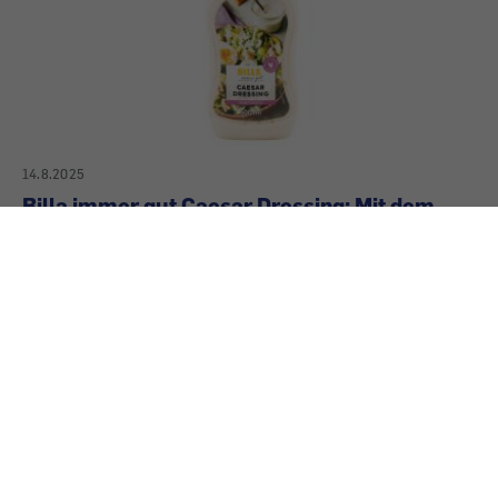
14.8.2025
Billa immer gut Caesar Dressing: Mit dem
Original wenig gemein
Spannende Zutatenliste – das Caesar Dressing
von Billa immer gut hat mit der Vorstellung eines
„echten“ Caesar Dressings nur wenig zu tun.
Gefördert aus Mitteln des Sozialministeriums