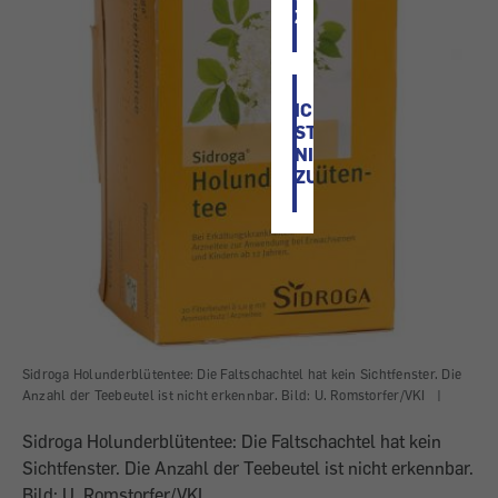
ZU
ICH
STIMME
NICHT
ZU
Sidroga Holunderblütentee: Die Faltschachtel hat kein Sichtfenster. Die
Anzahl der Teebeutel ist nicht erkennbar. Bild: U. Romstorfer/VKI
|
Sidroga Holunderblütentee: Die Faltschachtel hat kein
Sichtfenster. Die Anzahl der Teebeutel ist nicht erkennbar.
Bild: U. Romstorfer/VKI