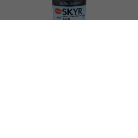
8.1.2026
Milbona Skyr Natur: Eiweißbombe oder
Verkaufstrick?
Im Kühlregal werden immer mehr Produkte mit
Proteinzusatz beworben. So auch der Skyr Natur
der Lidl-Eigenmarke Milbona. Auf der Verpackung
des Produkts ist der Zusatz „Eiweißbombe“ zu
lesen.