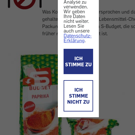
Analyse zu
verwenden.
Wir geben
Was Konsumenten alles versprochen und da
Ihre Daten
gehalten wird. Diesmal im Lebensmittel-Che
nicht weiter.
Lesen Sie
Packung Paprikapulver von S-Budget, die s
auch unsere
früher nur zur Hälfte gefüllt ist.
Datenschutz-
Erklärung
.
ICH
STIMME ZU
ICH
STIMME
NICHT ZU