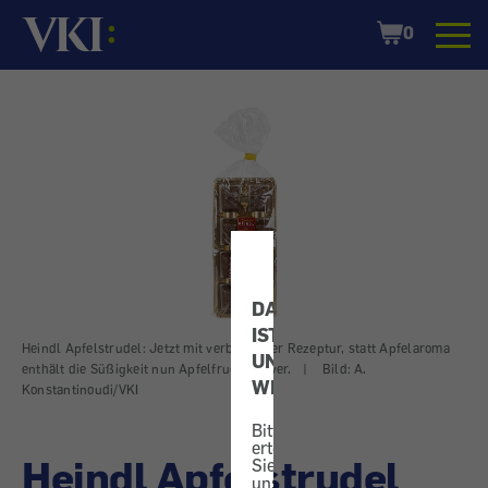
Startseite
Shopping
0
Cart
DATENSCHUTZ
IST
Heindl Apfelstrudel: Jetzt mit verbesserter Rezeptur, statt Apfelaroma
UNS
enthält die Süßigkeit nun Apfelfruchtpulver.
|
Bild: A.
WICHTIG!
Konstantinoudi/VKI
Bitte
erteilen
Heindl Apfelstrudel
Sie
uns