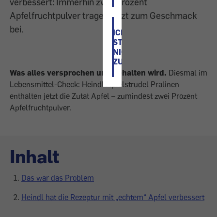
verbessert: Immerhin zwei Prozent
Apfelfruchtpulver tragen jetzt zum Geschmack
bei.
ICH
STIMME
NICHT
ZU
Was alles versprochen und gehalten wird.
Diesmal im
Lebensmittel-Check: Heindl Apfelstrudel Pralinen
enthalten jetzt die Zutat Apfel – zumindest zwei Prozent
Apfelfruchtpulver.
Inhalt
Das war das Problem
Heindl hat die Rezeptur mit „echtem“ Apfel verbessert