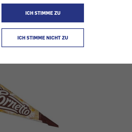
enten alles passieren kann. Diesmal im Lebensmittel-Check: F
 war bei gourmet.at ein zu niedriger Kaloriengehalt angeführt. I
oben.
ICH STIMME ZU
ICH STIMME NICHT ZU
Eskimo Cornetto (Bild: K