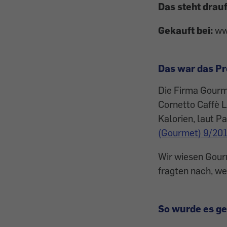
Das steht drauf
Gekauft bei:
ww
Das war das P
Die Firma Gourme
Cornetto Caffè L
Kalorien, laut P
(Gourmet) 9/20
Wir wiesen Gour
fragten nach, w
So wurde es ge