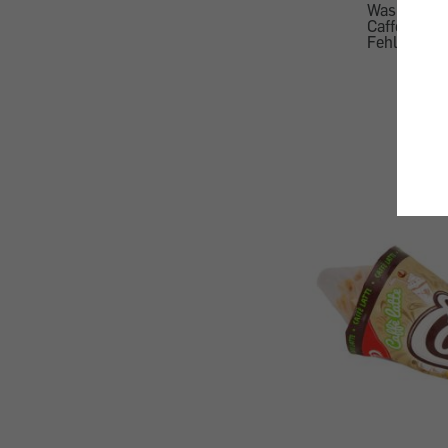
Was Konsum
Caffè Latte
Fehler beh