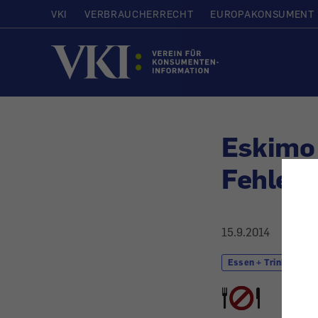
VKI
VERBRAUCHERRECHT
EUROPAKONSUMENT
Startseite
Eskimo 
Fehler 
15.9.2014
Essen + Trinken