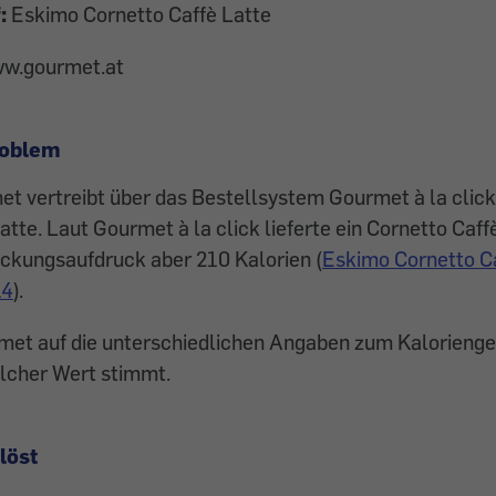
:
Eskimo Cornetto Caffè Latte
w.gourmet.at
roblem
t vertreibt über das Bestellsystem Gourmet à la click
atte. Laut Gourmet à la click lieferte ein Cornetto Caff
ackungsaufdruck aber 210 Kalorien (
Eskimo Cornetto Ca
14
).
met auf die unterschiedlichen Angaben zum Kaloriengeh
elcher Wert stimmt.
löst