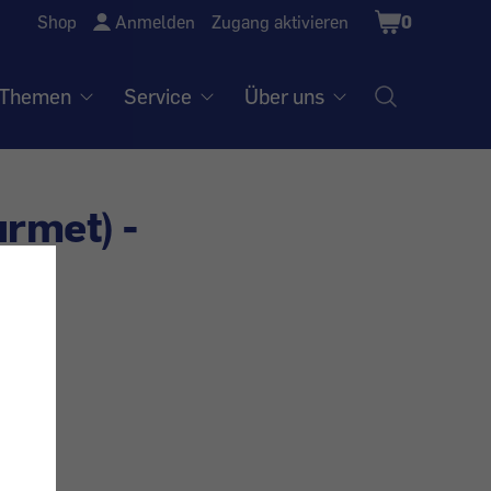
Shopping
Shop
Anmelden
Zugang aktivieren
0
Cart
Themen
Service
Über uns
rmet) -