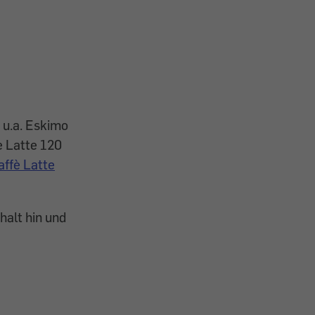
 u.a. Eskimo
è Latte 120
ffè Latte
alt hin und