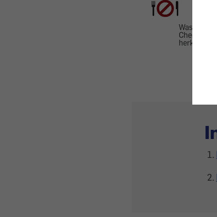
Was Konsum
Check: Ein 
herkömmli
I