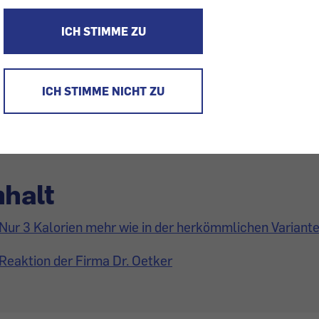
ICH STIMME ZU
enten alles versprochen und dann nicht gehalten wird. Diesma
zuckerreduziertes Knusper-Müsli, das fast genauso viele Kalorie
ches.
ICH STIMME NICHT ZU
nhalt
Nur 3 Kalorien mehr wie in der herkömmlichen Variant
Reaktion der Firma Dr. Oetker