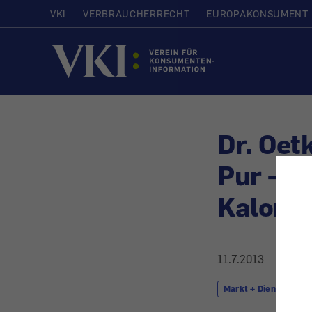
VKI
VERBRAUCHERRECHT
EUROPAKONSUMENT
Startseite
Dr. Oet
Pur - W
Kalorie
11.7.2013
Markt + Dienstleistu