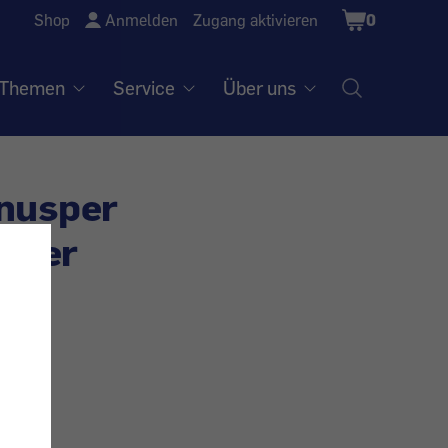
Shopping
Shop
Anmelden
Zugang aktivieren
0
Cart
Themen
Service
Über uns
Knusper
niger