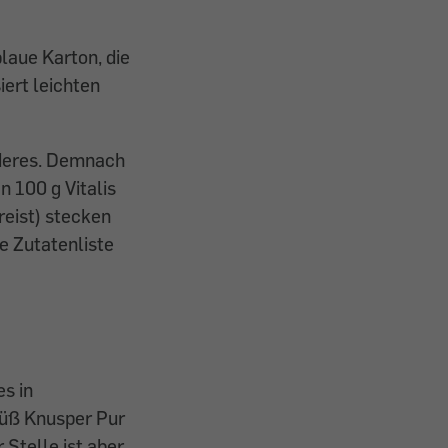
laue Karton, die
iert leichten
nderes. Demnach
n 100 g Vitalis
reist) stecken
e Zutatenliste
es in
 süß Knusper Pur
 Stelle ist aber