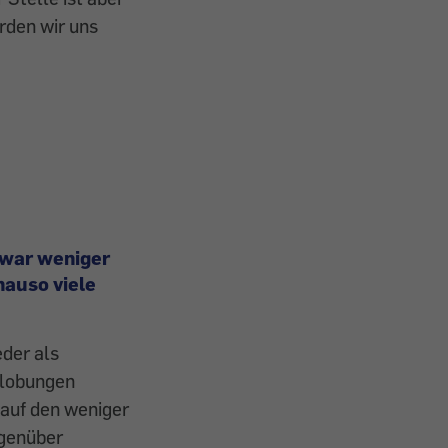
rden wir uns
zwar weniger
nauso viele
der als
slobungen
 auf den weniger
egenüber