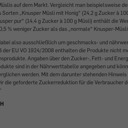
üslis auf dem Markt. Vergleicht man beispielsweise de
is Sorten „Knusper Müsli mit Honig“ (24,2 g Zucker à 10
sper pur“ (14,4 g Zucker à 100 g Müsli) enthält die We
40,5 % weniger Zucker als das „normale“ Knusper-Müsli
 dabei also ausschließlich um geschmacks- und nährw
der EU VO 1924/2008 enthalten die Produkte nicht me
chsprodukte. Angaben über den Zucker-, Fett- und Ener
dukte sind in der Nährwerttabelle angegeben und könn
verglichen werden. Mit dem darunter stehenden Hinweis
r die geforderte Zuckerreduktion für die Verbraucher d
“
bH