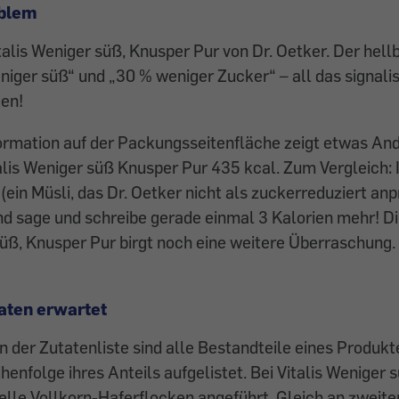
oblem
alis Weniger süß, Knusper Pur von Dr. Oetker. Der hellb
niger süß“ und „30 % weniger Zucker“ – all das signalis
en!
ormation auf der Packungsseitenfläche zeigt etwas A
talis Weniger süß Knusper Pur 435 kcal. Zum Vergleich: I
ein Müsli, das Dr. Oetker nicht als zucker­reduziert anp
nd sage und schreibe gerade einmal 3 Kalorien mehr! Di
süß, Knusper Pur birgt noch eine weitere Überraschung.
aten erwartet
In der Zutatenliste sind alle Bestandteile eines Produkt
henfolge ihres Anteils aufgelistet. Bei Vitalis Weniger
telle Vollkorn-Haferflocken angeführt. Gleich an zweiter