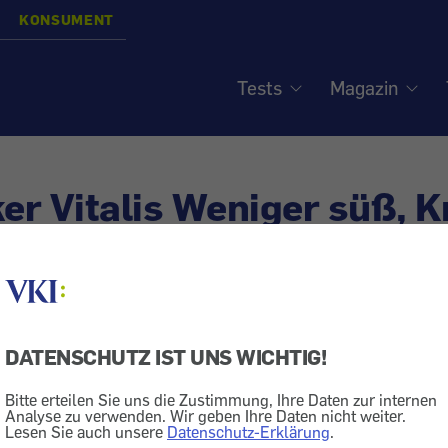
KONSUMENT
Tests
Magazin
ker Vitalis Weniger süß, 
eniger Zucker – kaum we
n
DATENSCHUTZ IST UNS WICHTIG!
Bitte erteilen Sie uns die Zustimmung, Ihre Daten zur internen
Analyse zu verwenden. Wir geben Ihre Daten nicht weiter.
ng
Verpackung
Essen + Trinken
Zucker
Lesen Sie auch unsere
Datenschutz-Erklärung
.