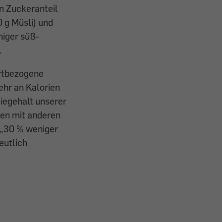
n Zuckeranteil
0 g Müsli) und
niger süß-
.
ertbezogene
hr an Kalorien
giegehalt unserer
en mit anderen
 „30 % weniger
eutlich