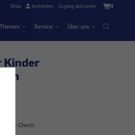
Shopping
Shop
Anmelden
Zugang aktivieren
0
Cart
Themen
Service
Über uns
r Kinder
omen
smittel-Check:
r Kids