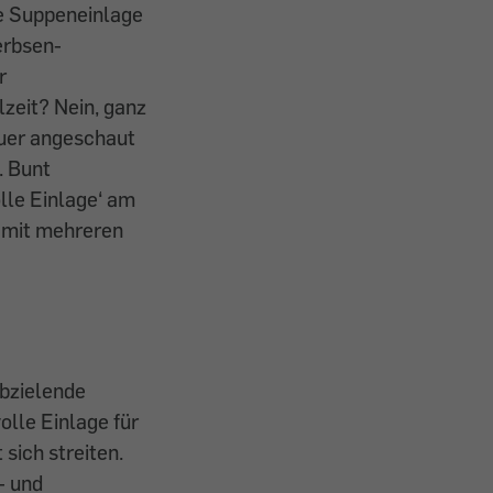
e Suppeneinlage
erbsen-
r
zeit? Nein, ganz
auer angeschaut
. Bunt
lle Einlage‘ am
u mit mehreren
abzielende
olle Einlage für
sich streiten.
- und