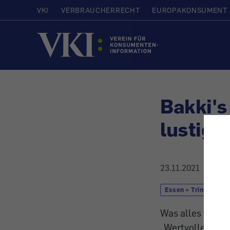
VKI
VERBRAUCHERRECHT
EUROPAKONSUMENT
Startseite
Bakki's
lustig,
23.11.2021
Essen + Trinken
Was alles versp
„Wertvolle“ Supp