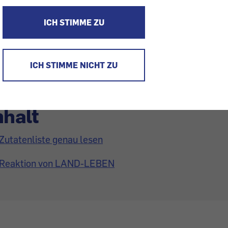
inder enthalten zu viel Fett.
ICH STIMME ZU
ICH STIMME NICHT ZU
nhalt
Zutatenliste genau lesen
Reaktion von LAND-LEBEN