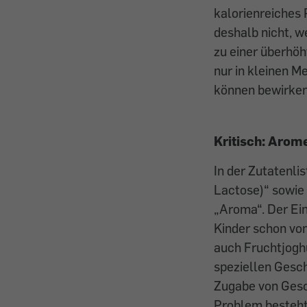
kalorienreiches 
deshalb nicht, w
zu einer überhö
nur in kleinen M
können bewirken,
Kritisch: Arom
In der Zutatenli
Lactose)“ sowie
„Aroma“. Der Ein
Kinder schon von
auch Fruchtjogh
speziellen Gesc
Zugabe von Gesc
Problem besteht 