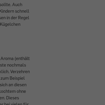
sollte. Auch
 Kindern schnell
en in der Regel
n Kügelchen
 „Aroma (enthält
iste nochmals
klich. Verzehren
 zum Beispiel
sich an diesen
ekochtem ohne
en. Dieses
r bei vielen für