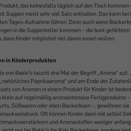
Produkt, das keinesfalls täglich auf den Tisch kommen 
eil Suppen meist sehr viel Salz enthalten. Das kann bei
hten Tages-Aufnahme führen. Denn auch wenn Backerbs
engen in die Suppenteller kommen – die bunt gefärbte
 dass Kinder möglichst viel davon essen wollen.
en in Kinderprodukten
ste von Bakki's taucht drei Mal der Begriff „Aroma“ auf:
 „natürliches Paprikaaroma“ und am Ende der Zutatenl
satz von Aromen in einem Produkt für Kinder ist beden
 klein auf regelmäßig aromaintensive Fertigprodukte –
urts, Süßwaren oder eben Backerbsen –, gewöhnen sie 
hmackseindruck. Oft können Kinder dann mit selbst G
hmacksverstärkern und Aromastoffen weniger anfang
nicht nur bei Bakki's for Kids Backerbsen, sondern leide