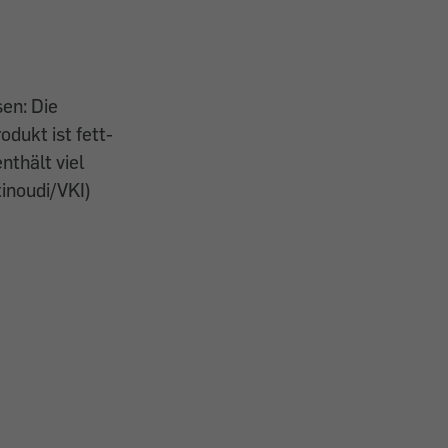
sen: Die
odukt ist fett-
nthält viel
tinoudi/VKI)