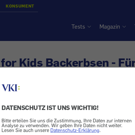
KONSUMENT
Tests
Magazin
 for Kids Backerbsen - Fü
 aber mit viel Fett und Ar
DATENSCHUTZ IST UNS WICHTIG!
Salz
Kochen
Teigwaren
Bitte erteilen Sie uns die Zustimmung, Ihre Daten zur internen
rochen und dann nicht gehalten wird. Diesmal im Leben
Analyse zu verwenden. Wir geben Ihre Daten nicht weiter.
Lesen Sie auch unsere
Datenschutz-Erklärung
.
eneinlage für „jeden Tag“? Gar nicht lustig – Bakki's fo