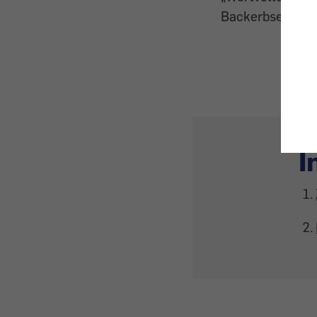
Backerbsen für K
I