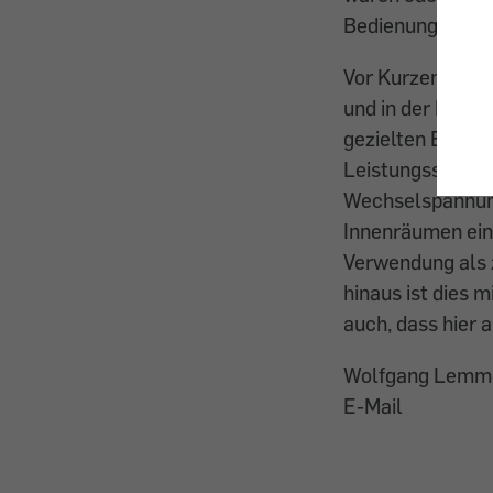
Bedienungsanleit
Vor Kurzem habe
und in der Bedie
gezielten Erwärm
Leistungsstufen 
Wechselspannung
Innenräumen eing
Verwendung als 
hinaus ist dies 
auch, dass hier a
Wolfgang Lemm
E-Mail