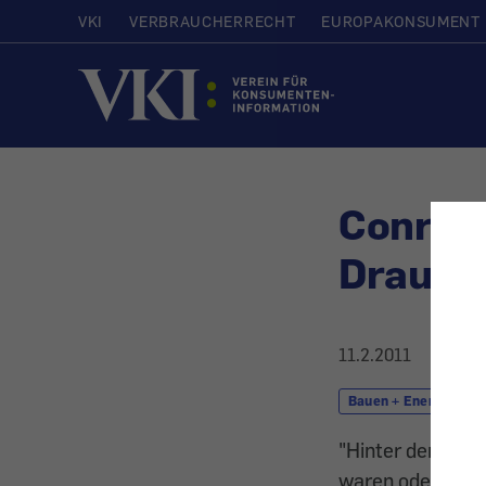
VKI
VERBRAUCHERRECHT
EUROPAKONSUMENT
Startseite
Conrad 
Drauße
11.2.2011
Bauen + Energie
"Hinter den Vor
waren oder nur w