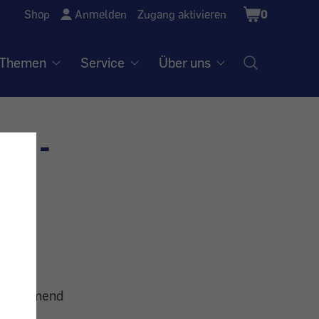
Shopping
Shop
Anmelden
Zugang aktivieren
0
Cart
Themen
Service
Über uns
ät -
egenkommend