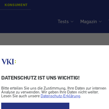
KONSUMENT
Tests
Magazin
Electronic: Quarz-Heizger
n oder drinnen?
DATENSCHUTZ IST UNS WICHTIG!
Bitte erteilen Sie uns die Zustimmung, Ihre Daten zur internen
Heizung
Markt + Dienstleistung
Bedienungsanleitung
Analyse zu verwenden. Wir geben Ihre Daten nicht weiter.
Lesen Sie auch unsere
Datenschutz-Erklärung
.
hang" schicken wir Unternehmen, die nicht sehr entg
enig Kulanz zeigten. - In diesem Fall geht es um die