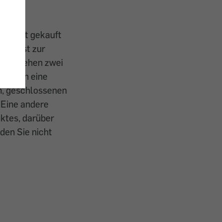
00 Watt gekauft
hler ist zur
. Es stehen zwei
luss an eine
n, geschlossenen
 Eine andere
ktes, darüber
den Sie nicht