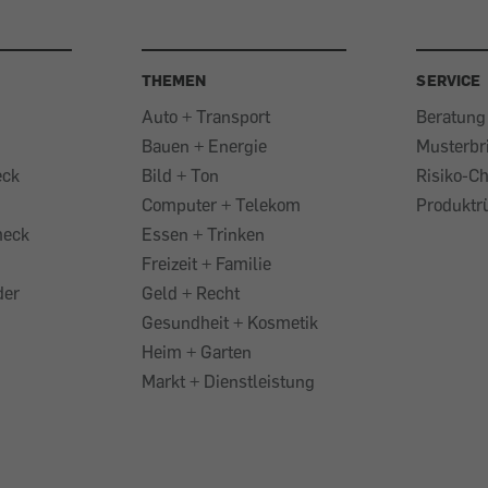
THEMEN
SERVICE
Auto + Transport
Beratung
Bauen + Energie
Musterbr
eck
Bild + Ton
Risiko-C
Computer + Telekom
Produktr
heck
Essen + Trinken
Freizeit + Familie
der
Geld + Recht
Gesundheit + Kosmetik
Heim + Garten
Markt + Dienstleistung