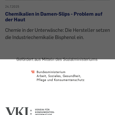
24.7.2025
Chemikalien in Damen-Slips - Problem auf
der Haut
Chemie in der Unterwäsche: Die Hersteller setzen
die Industriechemikalie Bisphenol ein.
Gefördert aus Mitteln des Sozialministeriums