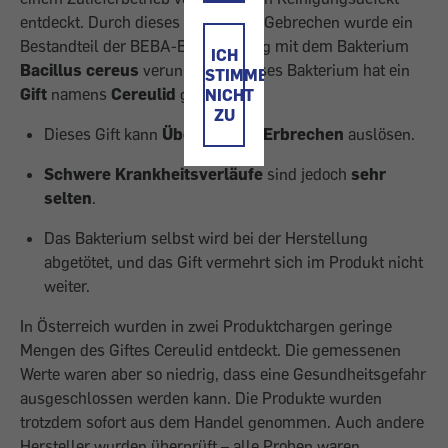
entdeckt. Durch dieses technische Gebrechen wurde ein
Bestandteil der BEBA-Babynahrung mit dem Bakterium
ICH
Bacillus cereus
verunreinigt. Dieses Bakterium hat ein
STIMME
Gift
namens
Cereulid
gebildet.
NICHT
ZU
Dieses Gift kann
Übelkeit und Erbrechen
auslösen.
Schwere Krankheitsverläufe
sind jedoch
sehr
selten
.
Das Bakterium selbst wird bei der Herstellung
abgetötet, und das Gift vermehrt sich im Produkt nicht
weiter.
In Österreich wurden in zwei Produktchargen geringe
Mengen des Giftes Cereulid entdeckt. Die gemessenen
Werte waren aber so niedrig, dass eine Gesundheitsgefahr
ausgeschlossen werden kann. Die Produkte wurden
trotzdem sofort aus dem Handel genommen. Auch andere
Hersteller wurden überprüft – alle Proben waren