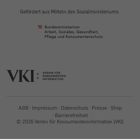
Gefördert aus Mitteln des Sozialministeriums
AGB
Impressum
Datenschutz
Presse
Shop
Barrierefreiheit
©
2026 Verein für Konsumenteninformation (VKI)