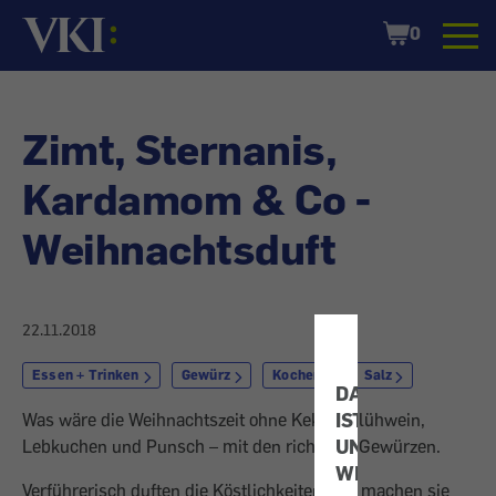
Startseite
Shopping
0
Cart
Zimt, Sternanis,
Kardamom & Co -
Weihnachtsduft
22.11.2018
Essen + Trinken
Gewürz
Kochen
Salz
DATENSCHUTZ
IST
Was wäre die Weihnachtszeit ohne Kekse, Glühwein,
UNS
Lebkuchen und Punsch – mit den richtigen Gewürzen.
WICHTIG!
Verführerisch duften die Köstlichkeiten und machen sie