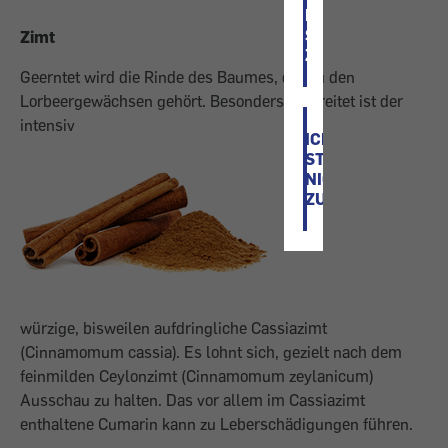
ICH
STIMME
Zimt
ZU
Geerntet wird die Rinde des Baumes, der zu den
Lorbeergewächsen gehört. Besonders verbreitet ist der
intensiv
ICH
STIMME
NICHT
ZU
würzige, bisweilen aufdringliche Cassiazimt
(Cinnamomum cassia). Es lohnt sich, gezielt nach dem
feinmilden Ceylonzimt (Cinnamomum zeylanicum)
Ausschau zu halten. Das vor allem im Cassiazimt
enthaltene Cumarin kann zu Leberschädigungen führen.