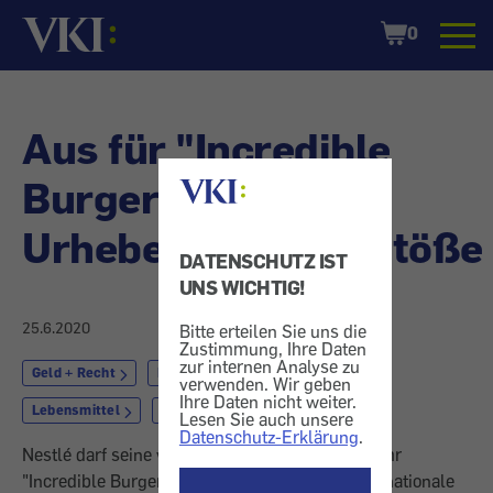
Startseite
Shopping
0
Cart
Aus für "Incredible
Burger" -
Urheberrechtsverstöße
DATENSCHUTZ IST
UNS WICHTIG!
25.6.2020
Bitte erteilen Sie uns die
Zustimmung, Ihre Daten
zur internen Analyse zu
Geld + Recht
Recht
Essen + Trinken
verwenden. Wir geben
Ihre Daten nicht weiter.
Lebensmittel
Ernährung
Lesen Sie auch unsere
Datenschutz-Erklärung
.
Nestlé darf seine veganen Hamburger nicht mehr
"Incredible Burger" nennen, entschied der Internationale