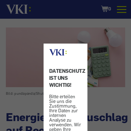
Startseite
Shopping
0
Cart
DATENSCHUTZ
IST UNS
WICHTIG!
Bild: pundapanda/Shutterstock
Bitte erteilen
Sie uns die
Zustimmung,
Ihre Daten zur
Energiekostenzuschlag
internen
Analyse zu
verwenden. Wir
auf Rechnung
geben Ihre