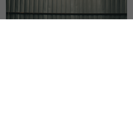
24.6.2025
Gebrauchte Kinderwagen
Kinderwagen kosten sehr viel Geld. Kein Wunder,
dass viele Eltern nach einem aus zweiter Hand
greifen. Das hat erfreuliche Auswirkungen. Vor
allem auf den Kontostand und die Umwelt.