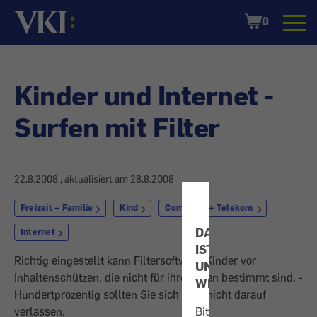
Startseite
Shopping
0
Cart
Kinder und Internet -
Surfen mit Filter
22.8.2008
, aktualisiert am
28.8.2008
Freizeit + Familie
Kind
Computer + Telekom
DATENSCHUTZ
Internet
IST
Richtig eingestellt kann Filter­software Kinder vor
UNS
Inhaltenschützen, die nicht für ihreAugen bestimmt sind. ­
WICHTIG!
Hundertprozentig sollten Sie sich aber nicht darauf
verlassen.
Bitte