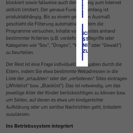
blockiert sowie fallweise auch den Zugang zum Internet
STIMME
ZU
zeitlich limitiert. Der genaue Funktionsumfang ist
produktabhängig. Bis zu einem gewissen Ausmaß
geschieht die Filterung automatisch, indem die
Programme versuchen, Inhalte von Websites anhand
ICH
bestimmter Kriterien (z.B. vordefinierte Begriffe oder
STIMME
Kategorien wie "Sex", "Drogen", "Waffen" oder "Gewalt")
NICHT
ZU
zu beurteilen.
Der Rest ist eine Frage individueller Eingaben durch die
Eltern, indem Sie etwa bestimmte Webadressen in die
Liste der „erlaubten“ oder der „verbotenen“ Sites eintragen
(„Whitelist“ bzw. „Blacklist“). Das ist notwendig, um das
jeweilige Alter der Kinder berücksichtigen zu können bzw.
um Seiten, auf denen es etwa um kindgerechte
Aufklärung oder um seriöse Nachrichten geht, trotzdem
zuzulassen.
Ins Betriebssystem integriert