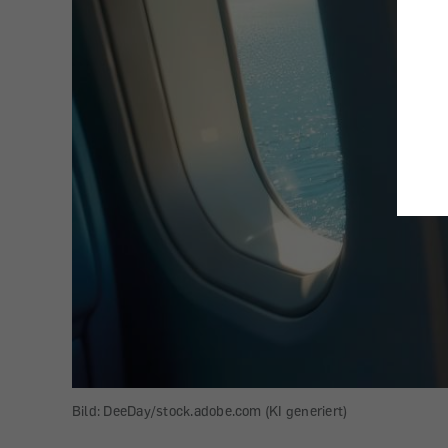
Bild: DeeDay/stock.adobe.com (KI generiert)