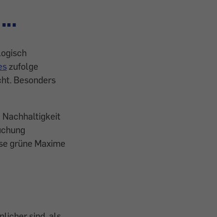
...
logisch
es
zu­folge
ht. Be­sonders
e Nachhaltigkeit
buchung
iese grüne Maxime
licher sind, als