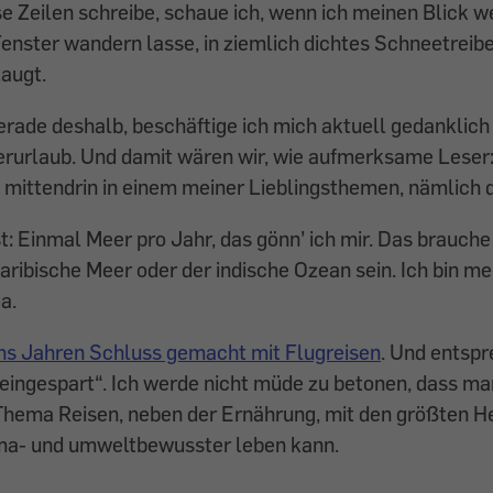
e Zeilen schreibe, schaue ich, wenn ich meinen Blick w
enster wandern lasse, in ziemlich dichtes Schneetreiben
 taugt.
rade deshalb, beschäftige ich mich ak­tuell gedanklic
urlaub. Und damit wären wir, wie aufmerksame Leser:
mittendrin in einem meiner Lieb­lingsthemen, nämlich
ist: Einmal Meer pro Jahr, das gönn’ ich mir. Das brauche
aribische Meer oder der indische Ozean sein. Ich bin me
ia.
hs Jahren Schluss ge­macht mit Flugreisen
. Und entsp
eingespart“. Ich werde nicht müde zu betonen, dass ma
Thema Reisen, neben der Ernährung, mit den größten H
ima- und umweltbe­wusster leben kann.