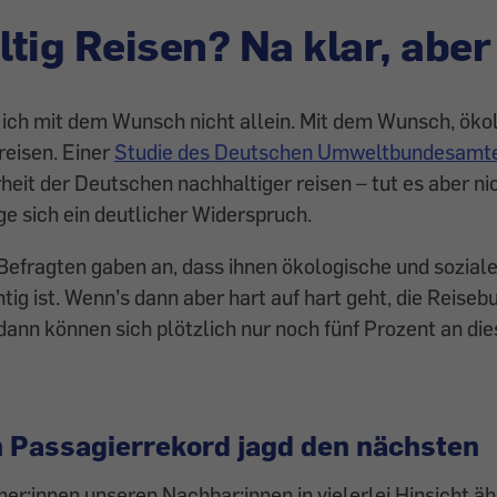
tig Reisen? Na klar, aber 
 ich mit dem Wunsch nicht allein. Mit dem Wunsch, öko­
reisen. Einer
Studie des Deutschen Umweltbundesamt
eit der Deutschen nachhaltiger reisen – tut es aber nic
ge sich ein deut­licher Widerspruch.
 Befrag­ten gaben an, dass ihnen ökologische und sozial
tig ist. Wenn’s dann aber hart auf hart geht, die Reise
 dann können sich plötzlich nur noch fünf Prozent an d
n Passagierrekord jagd den nächsten
er:innen unseren Nach­bar:innen in vielerlei Hinsicht ähn