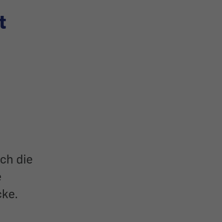
t
ch die
e
cke.