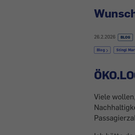
Wunsch 
26.2.2026
BLOG
Blog
Stingl Ma
ÖKO.LO
Viele wolle
Nachhaltigke
Passagierza