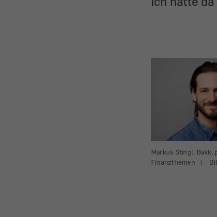
Ich hätte da
Markus Stingl, Bakk. p
Finanzthemen
|
Bi