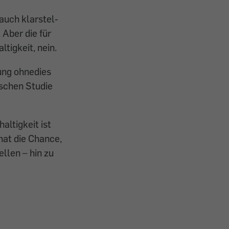
 auch klarstel­
 Aber die für
tigkeit, nein.
tung ohnedies
schen Studie
ltigkeit ist
hat die Chance,
llen – hin zu