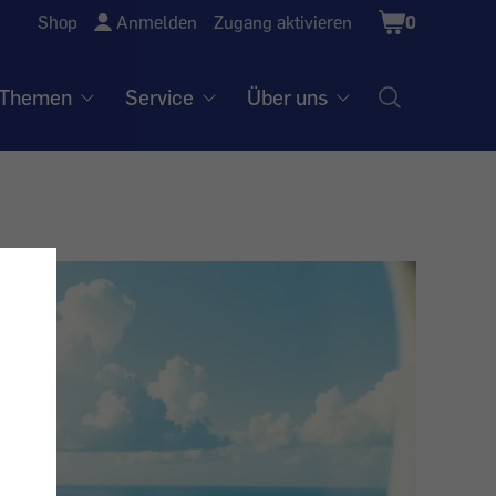
Shopping
Shop
Anmelden
Zugang aktivieren
0
Cart
Themen
Service
Über uns