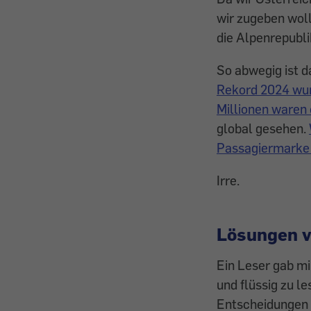
wir zugeben woll
die Alpenrepubl
So abwegig ist d
Rekord 2024 wur
Millionen waren 
global gesehen.
Passagiermarke p
Irre.
Lösungen 
Ein Leser gab m
und flüssig zu l
Entscheidungen d