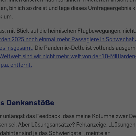
en, bin ich so dreist und lege dieses Umfrageergebnis 
ik um.
as, mit Blick auf die heimischen Flugbewegungen, nicht
­den 2025 noch einmal mehr Passagiere in Schwechat a
es insgesamt.
Die Pandemie-Delle ist vollends ausgem
Weltweit sind wir nicht mehr weit von der 10-Mil­liarden
.a. ent­fernt.
vs Denkanstöße
ir unlängst das Feedback, dass meine Kolumne zwar D
esen sei. Aber Lösungsansätze? Fehlanzeige. „Lösungen
ahin­ter sind ja das Schwierigste“, meinte er.