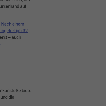
kurzerhand auf
.
Nach einem
bgefertigt: 32
erzt – auch
-
enkanstöße biete
 und die