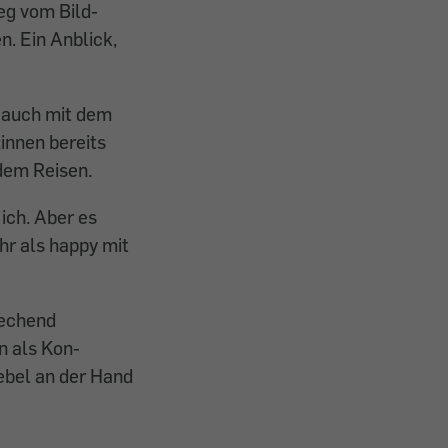
eg vom Bild­
. Ein An­blick,
h auch mit dem
innen bereits
 dem Reisen.
 ich. Aber es
hr als happy mit
rechend
n als Kon­
ebel an der Hand