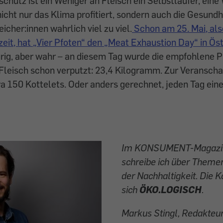
chutz ist ein Weniger an Fleisch ein Selbstläufer, eine
nicht nur das Klima profitiert, sondern auch die Gesundh
icher:innen wahrlich viel zu viel.
Schon am 25. Mai, als
t, hat „Vier Pfoten“ den „Meat Exhaustion Day“ in Öst
rig, aber wahr – an diesem Tag wurde die empfohlene P
Fleisch schon verputzt: 23,4 Kilogramm. Zur Veranscha
wa 150 Kottelets. Oder anders gerechnet, jeden Tag eine
Im KONSUMENT-Magazin
schreibe ich über Theme
der Nachhaltigkeit. Die 
sich
ÖKO.LOGISCH
.
Markus Stingl, Redakteu