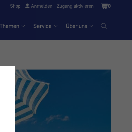
Shopping
Shop
Anmelden
Zugang aktivieren
0
Cart
Themen
Service
Über uns