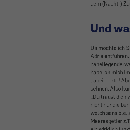
dem (Nacht-) Zu
Und wa
Da möchte ich Si
Adria entführen.
naheliegenderwei
habe ich mich i
dabei, certo! Ab
sehnen. Also kur
„Du traust dich w
nicht nur die b
welch sensible, 
Meeresgetier z.T
ein wirklich fun