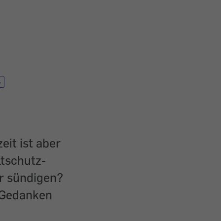
eit ist aber
ltschutz-
r sündigen?
 Gedanken