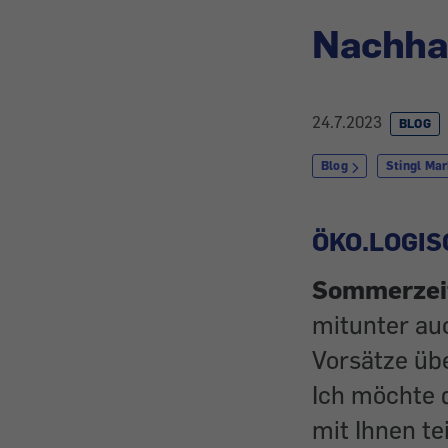
Nachhal
24.7.2023
BLOG
Blog
Stingl Ma
ÖKO.LOGIS
Sommerzeit
mitunter auc
Vorsätze üb
Ich möchte 
mit Ihnen te