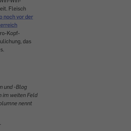
 Win-Win-
eit. Fleisch
o noch vor der
erreich
ro-Kopf-
ulichung, das
s.
 und -Blog
n im weiten Feld
Kolumne nennt
r