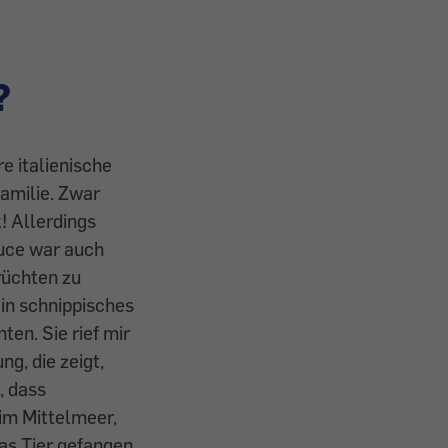
?
e italienische
amilie. Zwar
! Allerdings
auce war auch
rüchten zu
ein schnippisches
ten. Sie rief mir
ung, die zeigt,
, dass
 im Mittelmeer,
das Tier gefangen