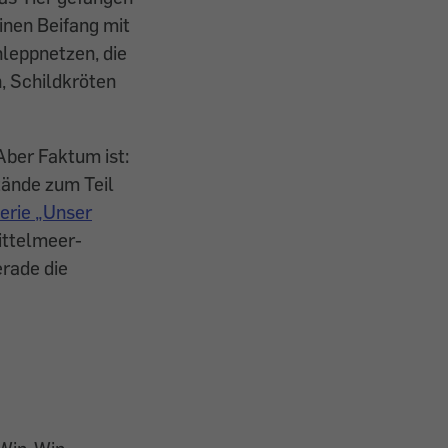
einen Beifang mit
hleppnetzen, die
, Schildkröten
Aber Faktum ist:
tände zum Teil
Serie „Unser
ittelmeer-
erade die