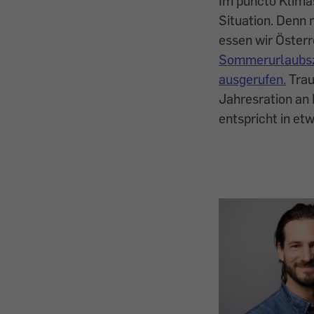
Im puncto Klimas
Situation. Denn 
essen wir Österre
Sommerurlaubszei
ausgerufen.
Trau
Jahresration an 
entspricht in et