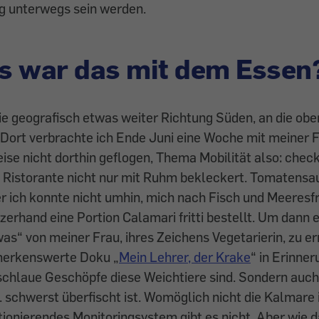
g unterwegs sein werden.
s war das mit dem Essen
e geografisch etwas weiter Richtung Süden, an die ober
 Dort verbrachte ich Ende Juni eine Woche mit meiner F
se nicht dorthin geflogen, Thema Mobilität also: check
m Ristorante nicht nur mit Ruhm bekleckert. Tomatens
er ich konnte nicht umhin, mich nach Fisch und Meeresf
zerhand eine Portion Calamari fritti bestellt. Um dann 
as“ von meiner Frau, ihres Zeichens Vegetarierin, zu ern
emerkenswerte Doku „
Mein Lehrer, der Krake
“ in Erinner
schlaue Geschöpfe diese Weichtiere sind. Sondern auch
. schwerst überfischt ist. Womöglich nicht die Kalmare
ktionierendes Monitoringsystem gibt es nicht. Aber wie 