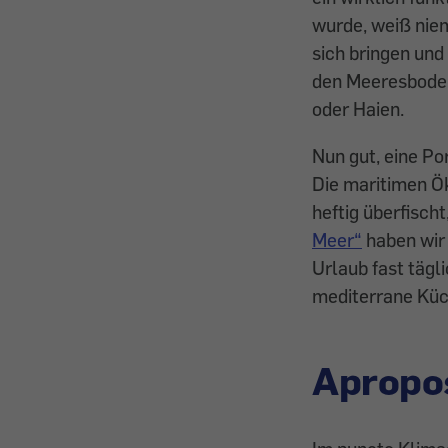
wurde, weiß niem
sich bringen und
den Meeresboden
oder Haien.
Nun gut, eine Po
Die maritimen Ö
heftig überfisch
Meer“
haben wir 
Urlaub fast tägl
mediterrane Küc
Apropo