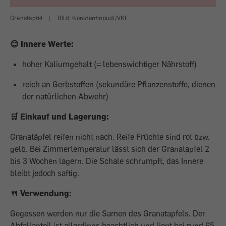
Granatapfel
|
Bild: Konstantinoudi/VKI
😊 Innere Werte:
hoher Kaliumgehalt (= lebenswichtiger Nährstoff)
reich an Gerbstoffen (sekundäre Pflanzenstoffe, dienen
der natürlichen Abwehr)
🛒 Einkauf und Lagerung:
Granatäpfel reifen nicht nach. Reife Früchte sind rot bzw.
gelb. Bei Zimmertemperatur lässt sich der Granatapfel 2
bis 3 Wochen lagern. Die Schale schrumpft, das Innere
bleibt jedoch saftig.
🍴 Verwendung:
Gegessen werden nur die Samen des Granatapfels. Der
Abfallanteil ist allerdings beachtlich und liegt bei rund 65