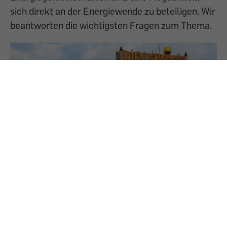
sich direkt an der Energiewende zu beteiligen. Wir
beantworten die wichtigsten Fragen zum Thema.
26.9.2024
Wien Energie: Sammelaktion bringt viel Geld
zurück
Mehrere Hunderttausend Konsument:innen haben
an unserer Sammelaktion teilgenommen.