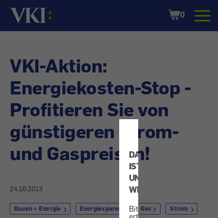
Startseite
Shopping
0
Cart
VKI-Aktion:
Energiekosten-Stop -
Profitieren Sie von
günstigeren Strom-
und Gaspreisen!
DATENSCHUTZ
IST
UNS
WICHTIG!
24.10.2013
Bitte
Bauen + Energie
Energiesparen
Gas
Strom
erteilen