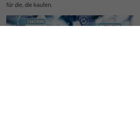
für die, die kaufen.
14.3.2023
Online-Coaching: „wenig Arbeit, viel Geld“
Online-Coaches versprechen das Blaue vom
Himmel. Kund:innen zahlen drauf.