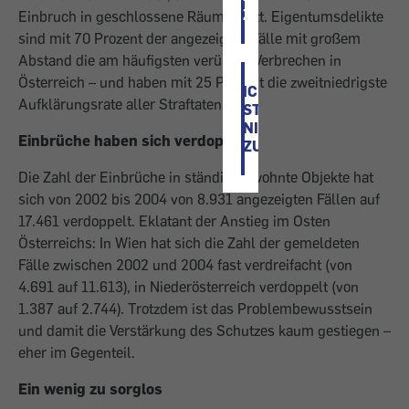
ZU
Einbruch in geschlossene Räume statt. Eigentumsdelikte
sind mit 70 Prozent der angezeigten Fälle mit großem
Abstand die am häufigsten verübten Verbrechen in
Österreich – und haben mit 25 Prozent die zweitniedrigste
ICH
Aufklärungsrate aller Straftaten.
STIMME
NICHT
Einbrüche haben sich verdoppelt
ZU
Die Zahl der Einbrüche in ständig bewohnte Objekte hat
sich von 2002 bis 2004 von 8.931 angezeigten Fällen auf
17.461 verdoppelt. Eklatant der Anstieg im Osten
Österreichs: In Wien hat sich die Zahl der gemeldeten
Fälle zwischen 2002 und 2004 fast verdreifacht (von
4.691 auf 11.613), in Niederösterreich verdoppelt (von
1.387 auf 2.744). Trotzdem ist das Problembewusstsein
und damit die Verstärkung des Schutzes kaum gestiegen –
eher im Gegenteil.
Ein wenig zu sorglos