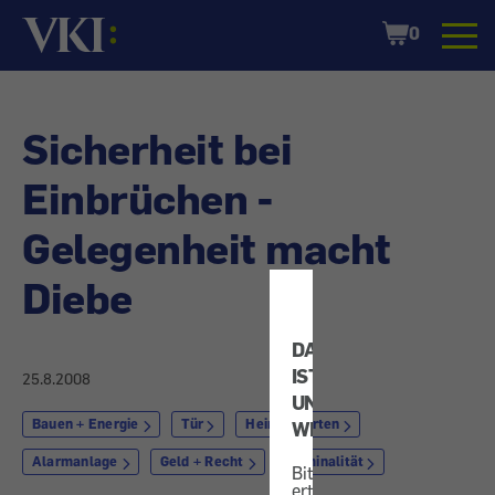
Startseite
Shopping
0
Cart
Sicherheit bei
Einbrüchen -
Gelegenheit macht
Diebe
DATENSCHUTZ
IST
25.8.2008
UNS
Bauen + Energie
Tür
Heim + Garten
WICHTIG!
Alarmanlage
Geld + Recht
Kriminalität
Bitte
erteilen