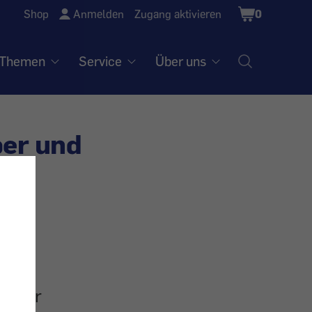
Shopping
Shop
Anmelden
Zugang aktivieren
0
Cart
Themen
Service
Über uns
ber und
nd der