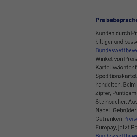
Preisabsprach
Kunden durch Pre
billiger und bess
Bundeswettbewer
Winkel von Prei
Kartellwächter f
Speditionskartel
handelten. Beim 
Zipfer, Puntigam
Steinbacher, Aus
Nagel, Gebrüder
Getränken
Preis
Europay, jetzt P
Bundeswettbewe