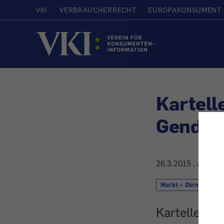
VKI
VERBRAUCHERRECHT
EUROPAKONSUMENT
Startseite
Kartell
Genda
26.3.2015
, aktuali
Markt + Dienstleistu
Kartelle: U