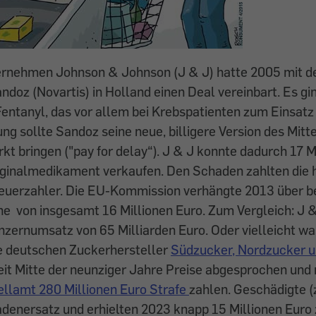
rnehmen Johnson & Johnson (J & J) hatte 2005 mit 
doz (Novartis) in Holland einen Deal vereinbart. Es gi
entanyl, das vor allem bei Krebspatienten zum Einsat
ng sollte Sandoz seine neue, billigere Version des Mitt
rkt bringen ("pay for delay“). J & J konnte dadurch 17 
riginalmedikament verkaufen. Den Schaden zahlten die 
teuerzahler. Die EU-Kommission verhängte 2013 über b
e von insgesamt 16 Millionen Euro. Zum Vergleich: J &
zernumsatz von 65 Milliarden Euro. Oder vielleicht wa
e deutschen Zuckerhersteller
Südzucker, Nordzucker u
eit Mitte der neunziger Jahre Preise abgesprochen un
llamt 280 Millionen Euro Strafe
zahlen. Geschädigte (z
adenersatz und erhielten 2023 knapp 15 Millionen Euro