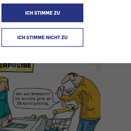
. Zwar erkämpft die Wettbewerbsbehörd
r kleine Konsument schaut aber trotzdem
ICH STIMME ZU
ICH STIMME NICHT ZU