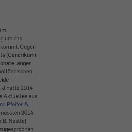
dem
ng um das
z kommt. Gegen
els (Generikum)
Monate länger
holländischen
eide
 J hatte 2014
s Aktuelles aus
nd Pfeifer &
d mussten 2014
.B. Nestle)
 zugesprochen.