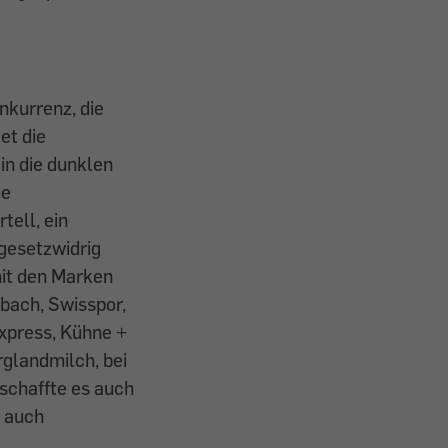
nkurrenz, die
et die
in die dunklen
ie
tell, ein
 gesetzwidrig
(mit den Marken
nbach, Swisspor,
Express, Kühne +
glandmilch, bei
 schaffte es auch
e auch