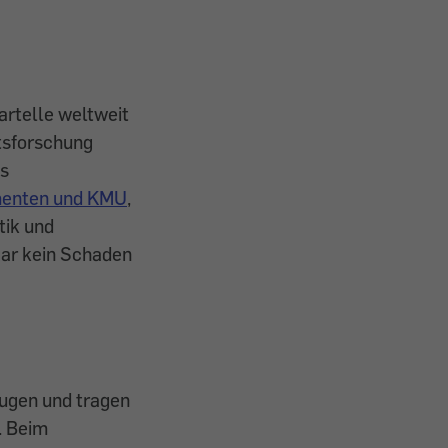
artelle weltweit
tsforschung
es
umenten und KMU
,
tik und
 gar kein Schaden
rugen und tragen
. Beim