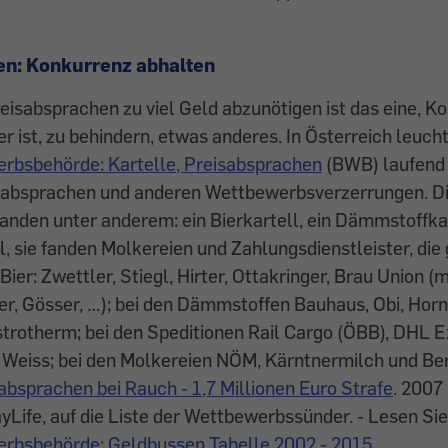
en: Konkurrenz abhalten
isabsprachen zu viel Geld abzunötigen ist das eine, Ko
er ist, zu behindern, etwas anderes. In Österreich leucht
bsbehörde: Kartelle, Preisabsprachen
(BWB) laufend 
sabsprachen und anderen Wettbewerbsverzerrungen. D
anden unter anderem: ein Bierkartell, ein Dämmstoffkar
l, sie fanden Molkereien und Zahlungsdienstleister, die
Bier: Zwettler, Stiegl, Hirter, Ottakringer, Brau Union 
er, Gösser, …); bei den Dämmstoffen Bauhaus, Obi, Hor
trotherm; bei den Speditionen Rail Cargo (ÖBB), DHL 
 Weiss; bei den Molkereien NÖM, Kärntnermilch und Ber
absprachen bei Rauch - 1,7 Millionen Euro Strafe
. 2007
ayLife, auf die Liste der Wettbewerbssünder. - Lesen Si
rbsbehörde: Geldbussen Tabelle 2002 - 2015