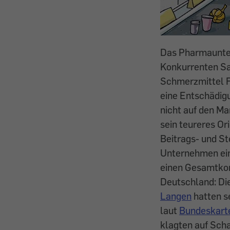
Das Pharmaunte
Konkurrenten San
Schmerzmittel F
eine Entschädigu
nicht auf den Ma
sein teureres O
Beitrags- und S
Unternehmen ein
einen Gesamtkon
Deutschland: Di
Langen
hatten s
laut
Bundeskarte
klagten auf Sch