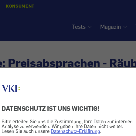
KONSUMENT
Tests
Magazin
e: Preisabsprachen - Räu
rm
siert am
26.3.2024
DATENSCHUTZ IST UNS WICHTIG!
ng
Preis
Geld + Recht
Kartell
Kriminalität
Bitte erteilen Sie uns die Zustimmung, Ihre Daten zur internen
Analyse zu verwenden. Wir geben Ihre Daten nicht weiter.
nternehmen sprechen höhere Preise ab u
Lesen Sie auch unsere
Datenschutz-Erklärung
.