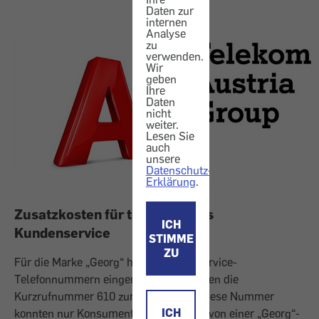
Daten zur
internen
Analyse
zu
verwenden.
Wir
geben
Ihre
Daten
nicht
weiter.
Lesen Sie
auch
unsere
Datenschutz-
Erklärung
.
Zusatzkosten für telefonisches
ICH
Kundenservice
STIMME
ZU
Für die Marke „Georg“ hatte A1 zwei Service-
Telefonnummern eingerichtet: Zum einen die
Kurzrufnummer 610 zum Grundtarif. Diese Nummer
ICH
konnten nur Konsumenten wählen, die von einer „Georg“-