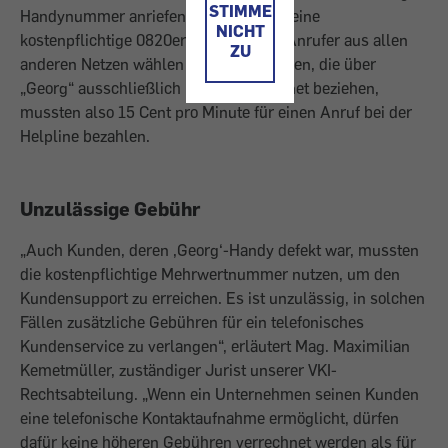
STIMME
Handynummer anriefen. Zum anderen eine
NICHT
kostenpflichtige 0820er-Nummer, die Anrufer aus allen
ZU
anderen Netzen wählen mussten. Kunden, die über
„Georg“ ausschließlich (mobiles) Internet beziehen,
mussten also 15 Cent pro Minute für einen Anruf bei der
Helpline bezahlen.
Unzulässige Gebühr
„Auch Kunden, deren ‚Georg‘-Handy defekt war, mussten
die kostenpflichtige Mehrwertnummer nutzen, um den
Kundensupport zu erreichen. Es ist unzulässig, in solchen
Fällen zusätzliche Gebühren für ein telefonisches
Kundenservice zu verlangen“, erläutert Mag. Maximilian
Kemetmüller, zuständiger Jurist unserer VKI-
Rechtsabteilung. „Wenn ein Unternehmen seinen Kunden
eine telefonische Kontaktaufnahme ermöglicht, dürfen
dafür keine höheren Gebühren verrechnet werden als für