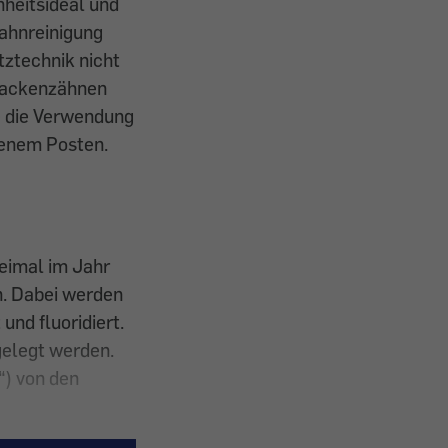
nheitsideal und
Zahnreinigung
tztechnik nicht
 Backenzähnen
e die Verwendung
renem Posten.
eimal im Jahr
n. Dabei werden
und fluoridiert.
tgelegt werden.
“) von den