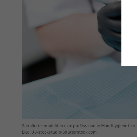
Zahnärzte empfehlen eine professionelle Mundhygiene in re
Bild: JJ-stockstudio/Shutterstock.com