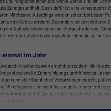
te und möglichst strahlend weiße Zähne sind ein Schö
gute Zahngesundheit. Basis dafür ist eine konsequente 
ten Milchzahn. Allerdings werden selbst bei bester Pu
Kanten im Gebiss erreicht. Besonders bei den hinteren
gung der Zahnzwischenräume zur Herausforderung. Ohn
er Interdentalbürsten ist man dabei ohnehin auf verlo
 einmal im Jahr
 und auch Krankenkassen empfehlen zudem, ein- bis zw
ine professionelle Zahnreinigung durchführen zu lasse
lägen und oberflächlichen Verfärbungen befreit, poliert 
ine Mundhygiene sind nicht fix, sondern können frei fes
n bestimmten Fällen (siehe „Kostenersatz nur teilweise
 übernommen.