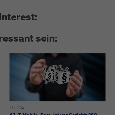
interest:
ressant sein:
23.1.2023
A1, T-Mobile, EasyJet vor Gericht: 260