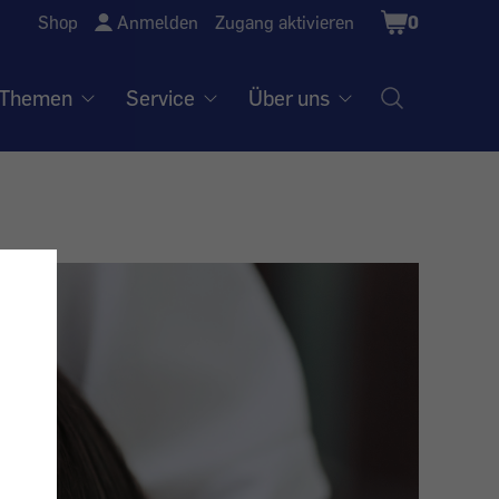
Shopping
Shop
Anmelden
Zugang aktivieren
0
Cart
Themen
Service
Über uns