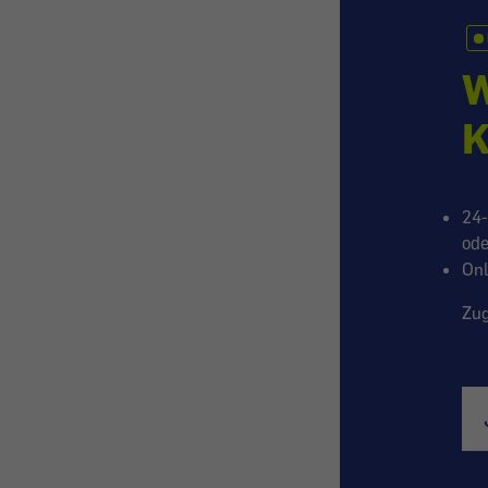
W
K
24-
ode
Onl
Zug