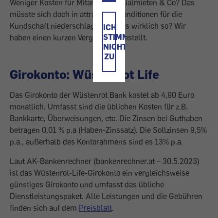
Weniger Kosten für Mitarbeiter, Filialmieten & Co? Das
müsste sich doch in attraktiven Konditionen für die
Kundschaft niederschlagen. Ist das wirklich so? Wir
ICH
STIMME
haben einen kurzen Vergleich angestellt.
NICHT
ZU
Girokonto: Wüstenrot Life
Das Girokonto der Wüstenrot Bank kostet ab 4,90 Euro
monatlich. Umfasst sind die üblichen Kosten für z.B.
Bankkarte, Überweisungen, etc. Die Zinsen bei Guthaben
betragen 0,01 % p.a (Haben-Zinssatz). Die Sollzinsen 9,5%
p.a., außerhalb des Kontorahmens sind es 13% p.a.
Laut AK-Bankenrechner (bankenrechner.at – 30.5.2023)
ist das Wüstenrot-Life-Girokonto ein vergleichsweise
günstiges Girokonto und umfasst das übliche
Dienstleistungspaket. Alle Leistungen und die Gebühren
finden sich auf dem
Preisblatt
.