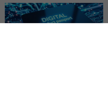
27.2.2025
Digitaler Produktpass: mehr wissen, besser
kaufen
Was steckt in einem Produkt? Was kann es? Wie
kann es repariert und sinnvoll entsorgt werden?
Der Digitale Produktpass soll Konsument:innen
informieren.