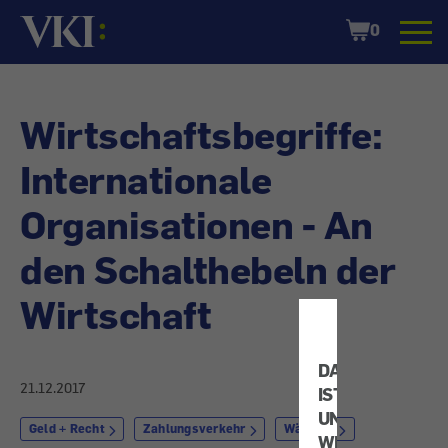
Startseite
Shopping
0
Cart
Wirtschaftsbegriffe:
Internationale
Organisationen - An
den Schalthebeln der
Wirtschaft
DATENSCHUTZ
21.12.2017
IST
UNS
Geld + Recht
Zahlungsverkehr
Währung
WICHTIG!