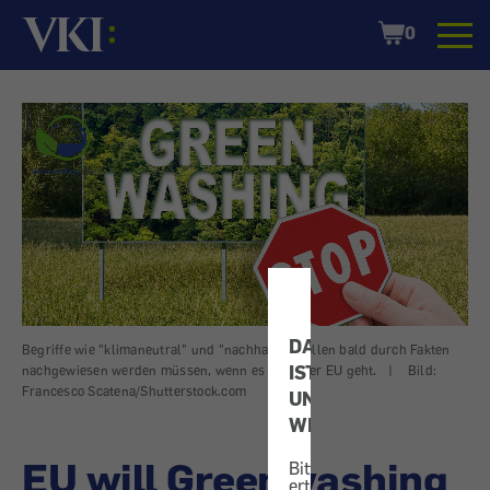
Startseite
Shopping
0
Cart
DATENSCHUTZ
Begriffe wie "klimaneutral" und "nachhaltig" sollen bald durch Fakten
IST
nachgewiesen werden müssen, wenn es nach der EU geht.
|
Bild:
Francesco Scatena/Shutterstock.com
UNS
WICHTIG!
EU will Greenwashing
Bitte
erteilen