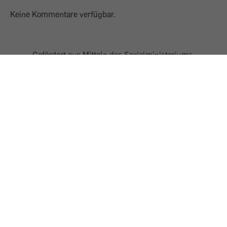
Keine Kommentare verfügbar.
Gefördert aus Mitteln des Sozialministeriums
AGB
Impressum
Datenschutz
Presse
Shop
Barrierefreiheit