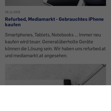
28.11.2025
Refurbed, Mediamarkt - Gebrauchtes iPhone
kaufen
Smartphones, Tablets, Notebooks … Immer neu
kaufen wird teuer. Generalüberholte Geräte
können die Lösung sein. Wir haben uns refurbed.at
und mediamarkt.at angesehen.